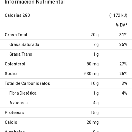
Información Nutrimental
Calorías
280
(1172 kJ)
% DV
*
Grasa Total
20 g
31%
Grasa Saturada
7 g
35%
Grasa Trans
1 g
Colesterol
80 mg
27%
Sodio
630 mg
26%
Total de Carbohidratos
10 g
3%
Fibra Dietética
1 g
4%
Azúcares
4 g
Proteínas
15 g
Calcio
20 mg
Alcoholes
0 g