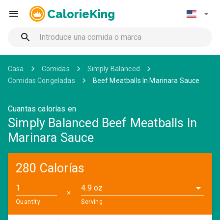
CalorieKing
Casa
Comidas
Simply Balanced
Comidas Congeladas
Beef Meatballs In Marinara Sauce
Cuantas calorías en
Simply Balanced Beef Meatballs In
Marinara Sauce
280 Calorías
4.9 oz
✕
Quantity
Serving