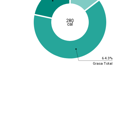
280
cal
64.3%
Grasa Total