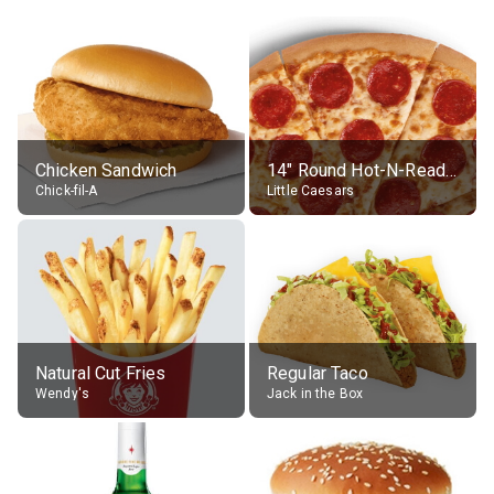
Chicken Sandwich
14" Round Hot-N-Ready Pepperoni Pizza
Chick-fil-A
Little Caesars
Natural Cut Fries
Regular Taco
Wendy's
Jack in the Box