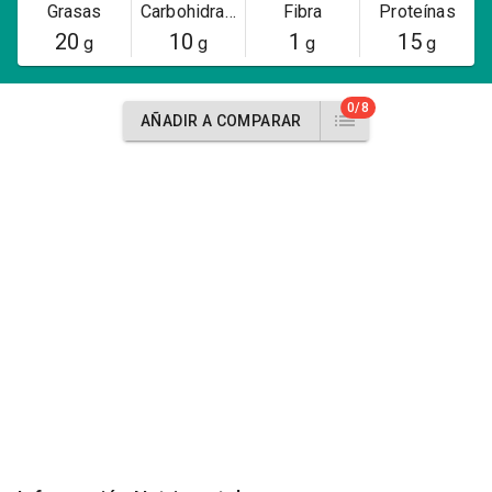
Grasas
Carbohidratos
Fibra
Proteínas
20
10
1
15
g
g
g
g
0/8
AÑADIR A COMPARAR