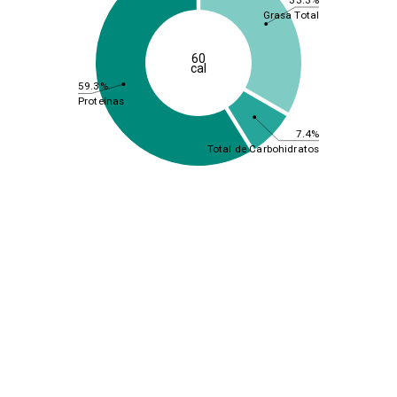
Grasa Total
60
cal
59.3%
Proteínas
7.4%
Total de Carbohidratos