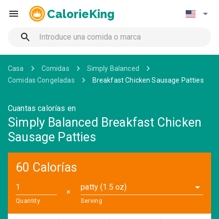
CalorieKing
Casa
Comidas
Simply Balanced
Comidas Congeladas
Breakfast Chicken Sausage Patties
Cuantas calorías en
Simply Balanced Breakfast Chicken
Sausage Patties
60 Calorías
patty (1.5 oz)
✕
Quantity
Serving