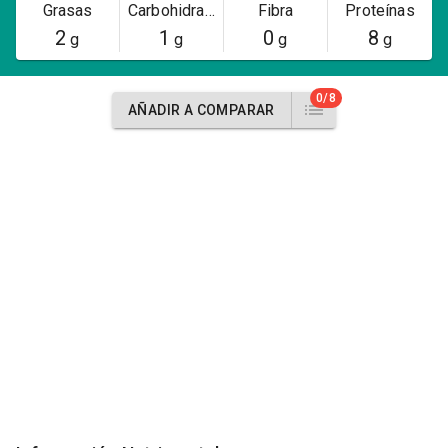
Grasas
Carbohidratos
Fibra
Proteínas
2
1
0
8
g
g
g
g
0/8
AÑADIR A COMPARAR