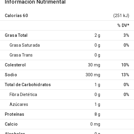
Información Nutrimental
Calorías
60
(251 kJ)
% DV
*
Grasa Total
2 g
3%
Grasa Saturada
0 g
0%
Grasa Trans
0 g
Colesterol
30 mg
10%
Sodio
300 mg
13%
Total de Carbohidratos
1 g
0%
Fibra Dietética
0 g
0%
Azúcares
1 g
Proteínas
8 g
Calcio
0 mg
Alcoholes
0 g