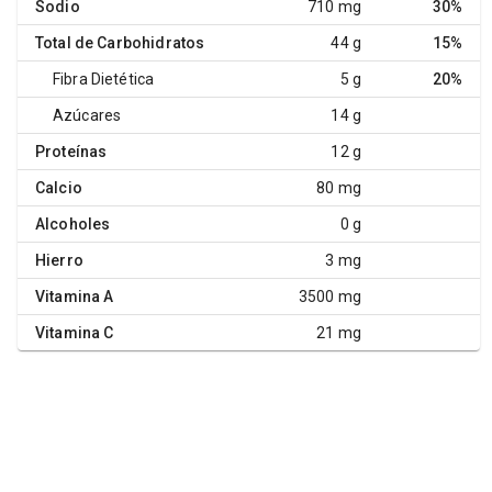
Sodio
710 mg
30%
Total de Carbohidratos
44 g
15%
Fibra Dietética
5 g
20%
Azúcares
14 g
Proteínas
12 g
Calcio
80 mg
Alcoholes
0 g
Hierro
3 mg
Vitamina A
3500 mg
Vitamina C
21 mg