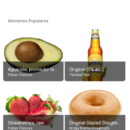
Alimentos Populares
Aguacate, promedio todos variedades, crudo
Original (5% alc.)
Frutas Frescas
Twisted Tea
Strawberries, raw
Original Glazed Doughnut
Frutas Frescas
Krispy Kreme Doughnuts