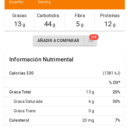
Quantity
Serving
Grasas
Carbohidratos
Fibra
Proteínas
13
44
5
12
g
g
g
g
0/8
AÑADIR A COMPARAR
Información Nutrimental
Calorías
330
(1381 kJ)
% DV
*
Grasa Total
13 g
20%
Grasa Saturada
6 g
30%
Grasa Trans
0 g
Colesterol
20 mg
7%