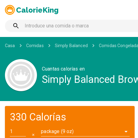
CalorieKing
Casa
Comidas
Simply Balanced
Comidas Congelad
Cuantas calorías en
Simply Balanced Bro
330 Calorías
package (9 oz)
✕