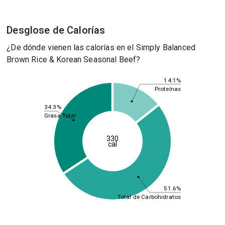
Desglose de Calorías
¿De dónde vienen las calorías en el Simply Balanced
Brown Rice & Korean Seasonal Beef?
14.1%
Proteínas
34.3%
Grasa Total
330
cal
51.6%
Total de Carbohidratos