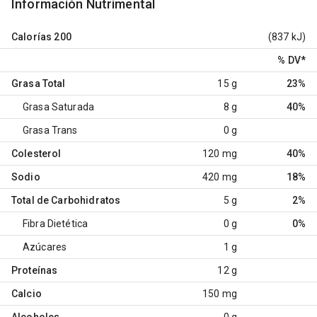
Información Nutrimental
Calorías
200
(837 kJ)
% DV
*
Grasa Total
15 g
23%
Grasa Saturada
8 g
40%
Grasa Trans
0 g
Colesterol
120 mg
40%
Sodio
420 mg
18%
Total de Carbohidratos
5 g
2%
Fibra Dietética
0 g
0%
Azúcares
1 g
Proteínas
12 g
Calcio
150 mg
Alcoholes
0 g