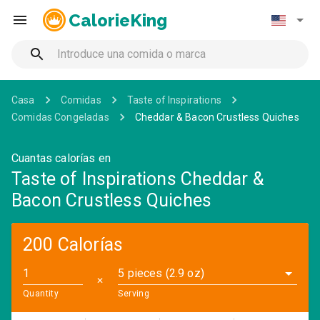
CalorieKing
Casa
Comidas
Taste of Inspirations
Comidas Congeladas
Cheddar & Bacon Crustless Quiches
Cuantas calorías en
Taste of Inspirations Cheddar &
Bacon Crustless Quiches
200 Calorías
5 pieces (2.9 oz)
✕
Quantity
Serving