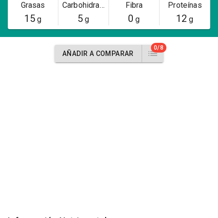
Grasas
Carbohidratos
Fibra
Proteínas
15
5
0
12
g
g
g
g
0/8
AÑADIR A COMPARAR