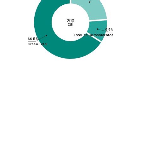
200
cal
9.9%
Total de Carbohidratos
66.5%
Grasa Total