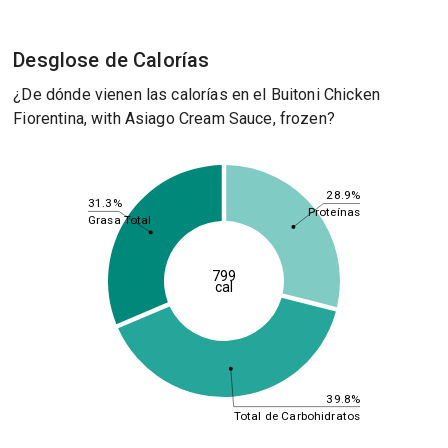
Desglose de Calorías
¿De dónde vienen las calorías en el Buitoni Chicken
Fiorentina, with Asiago Cream Sauce, frozen?
28.9%
31.3%
Proteínas
Grasa Total
799
cal
39.8%
Total de Carbohidratos