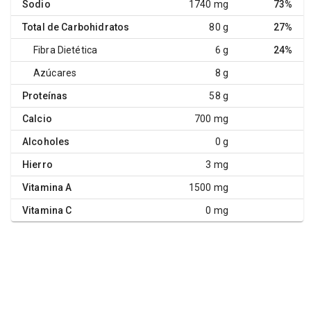
Sodio
1740 mg
73%
Total de Carbohidratos
80 g
27%
Fibra Dietética
6 g
24%
Azúcares
8 g
Proteínas
58 g
Calcio
700 mg
Alcoholes
0 g
Hierro
3 mg
Vitamina A
1500 mg
Vitamina C
0 mg