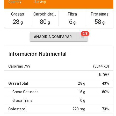
Quantity
Serving
Grasas
Carbohidratos
Fibra
Proteínas
28
80
6
58
g
g
g
g
0/8
AÑADIR A COMPARAR
Información Nutrimental
Calorías
799
(3344 kJ)
% DV
*
Grasa Total
28 g
43%
Grasa Saturada
16 g
80%
Grasa Trans
0 g
Colesterol
220 mg
73%