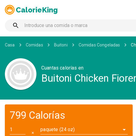
CalorieKing
Casa
Comidas
Buitoni
Comidas Congeladas
Ch
Cuantas calorías en
Buitoni Chicken Fiore
799 Calorías
paquete (24 oz)
✕