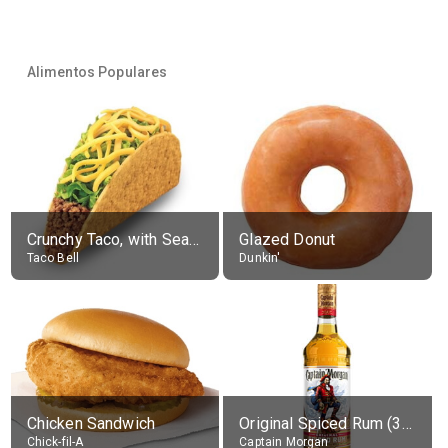
Alimentos Populares
Crunchy Taco, with Seasoned Beef
Glazed Donut
Taco Bell
Dunkin'
Chicken Sandwich
Original Spiced Rum (35% alc.)
Chick-fil-A
Captain Morgan