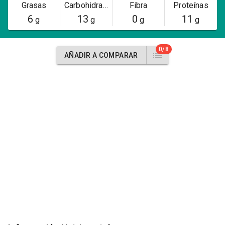
Grasas
Carbohidratos
Fibra
Proteínas
6
13
0
11
g
g
g
g
0/8
AÑADIR A COMPARAR