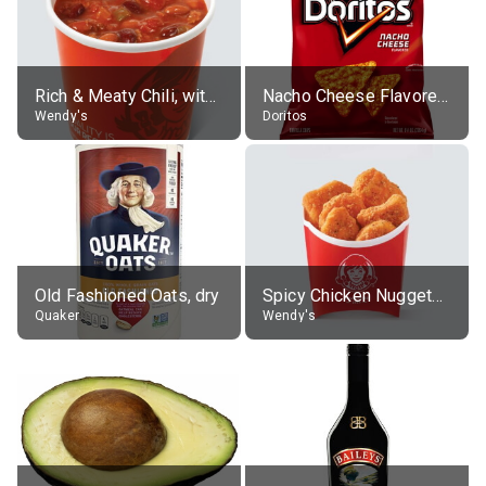
Rich & Meaty Chili, without toppings, large
Nacho Cheese Flavored Tortilla Chips
Wendy's
Doritos
Old Fashioned Oats, dry
Spicy Chicken Nuggets, without sauce
Quaker
Wendy's