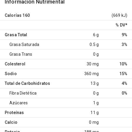
Información Nutrimental
Calorías
160
(669 kJ)
% DV
*
Grasa Total
6 g
9%
Grasa Saturada
0.5 g
3%
Grasa Trans
0 g
Colesterol
30 mg
10%
Sodio
360 mg
15%
Total de Carbohidratos
13 g
4%
Fibra Dietética
0 g
0%
Azúcares
1 g
Proteínas
11 g
Calcio
0 mg
Potasio
188 mg