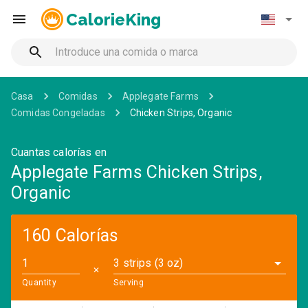
CalorieKing
Casa
Comidas
Applegate Farms
Comidas Congeladas
Chicken Strips, Organic
Cuantas calorías en
Applegate Farms Chicken Strips,
Organic
160 Calorías
3 strips (3 oz)
✕
Quantity
Serving