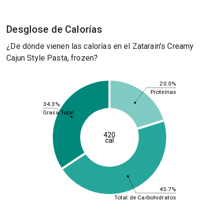
Desglose de Calorías
¿De dónde vienen las calorías en el Zatarain's Creamy
Cajun Style Pasta, frozen?
20.0%
Proteínas
34.3%
Grasa Total
420
cal
45.7%
Total de Carbohidratos