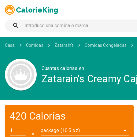
CalorieKing
Casa
Comidas
Zatarain's
Comidas Congeladas
Cuantas calorías en
Zatarain's Creamy Caj
420 Calorías
package (10.5 oz)
✕