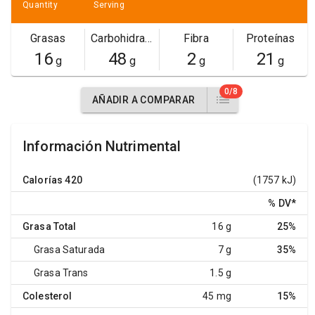
Quantity
Serving
Grasas
Carbohidratos
Fibra
Proteínas
16
48
2
21
g
g
g
g
0/8
AÑADIR A COMPARAR
Información Nutrimental
Calorías
420
(1757 kJ)
% DV
*
Grasa Total
16 g
25%
Grasa Saturada
7 g
35%
Grasa Trans
1.5 g
Colesterol
45 mg
15%