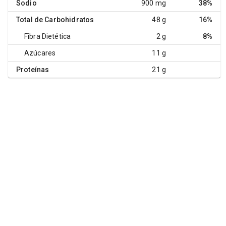
Sodio
900 mg
38%
Total de Carbohidratos
48 g
16%
Fibra Dietética
2 g
8%
Azúcares
11 g
Proteínas
21 g