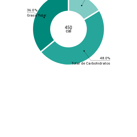
36.0%
Grasa Total
450
cal
48.0%
Total de Carbohidratos