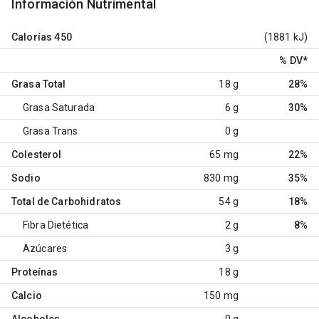
Información Nutrimental
Calorías
450
(1881 kJ)
% DV
*
Grasa Total
18 g
28%
Grasa Saturada
6 g
30%
Grasa Trans
0 g
Colesterol
65 mg
22%
Sodio
830 mg
35%
Total de Carbohidratos
54 g
18%
Fibra Dietética
2 g
8%
Azúcares
3 g
Proteínas
18 g
Calcio
150 mg
Alcoholes
0 g