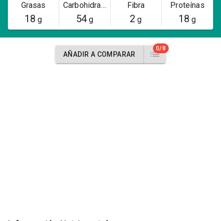
Grasas
Carbohidratos
Fibra
Proteínas
18
54
2
18
g
g
g
g
0/8
AÑADIR A COMPARAR