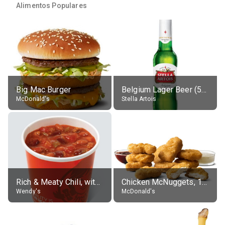
Alimentos Populares
Big Mac Burger
Belgium Lager Beer (5% alc.)
McDonald's
Stella Artois
Rich & Meaty Chili, without toppings, large
Chicken McNuggets, 10 pieces, without sauce
Wendy's
McDonald's