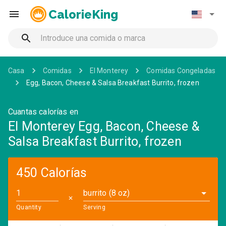
CalorieKing
Casa
Comidas
El Monterey
Comidas Congeladas
Egg, Bacon, Cheese & Salsa Breakfast Burrito, frozen
Cuantas calorías en
El Monterey Egg, Bacon, Cheese &
Salsa Breakfast Burrito, frozen
450 Calorías
burrito (8 oz)
✕
Quantity
Serving