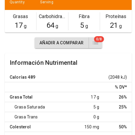
Quantity
Serving
Grasas
Carbohidratos
Fibra
Proteínas
17
64
5
21
g
g
g
g
0/8
AÑADIR A COMPARAR
Información Nutrimental
Calorías
489
(2048 kJ)
% DV
*
Grasa Total
17 g
26%
Grasa Saturada
5 g
25%
Grasa Trans
0 g
Colesterol
150 mg
50%