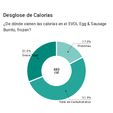
Desglose de Calorías
¿De dónde vienen las calorías en el EVOL Egg & Sausage
Burrito, frozen?
17.0%
Proteínas
31.0%
Grasa Total
489
cal
51.9%
Total de Carbohidratos