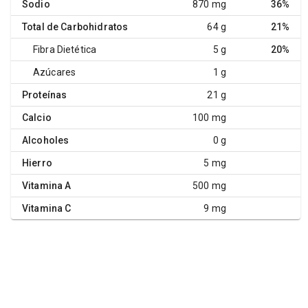
Sodio
870 mg
36%
Total de Carbohidratos
64 g
21%
Fibra Dietética
5 g
20%
Azúcares
1 g
Proteínas
21 g
Calcio
100 mg
Alcoholes
0 g
Hierro
5 mg
Vitamina A
500 mg
Vitamina C
9 mg