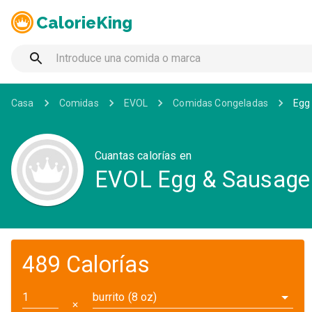
CalorieKing
Casa
Comidas
EVOL
Comidas Congeladas
Egg 
Cuantas calorías en
EVOL Egg & Sausage B
489 Calorías
burrito (8 oz)
✕