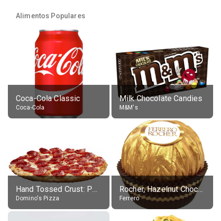
Alimentos Populares
Coca-Cola Classic
Milk Chocolate Candies
Coca-Cola
M&M's
Hand Tossed Crust: Pepperoni Pizza (Large 14")
Rocher, Hazelnut Chocolate Ball
Domino's Pizza
Ferrero