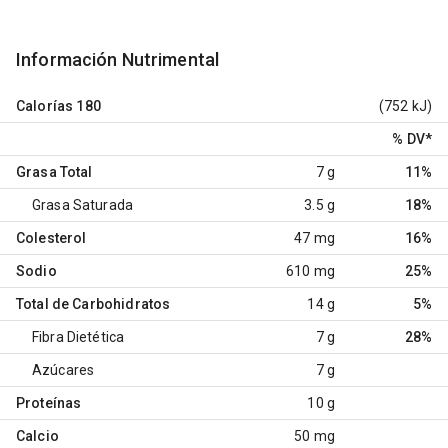
Información Nutrimental
Calorías
180
(752 kJ)
% DV
*
Grasa Total
7 g
11%
Grasa Saturada
3.5 g
18%
Colesterol
47 mg
16%
Sodio
610 mg
25%
Total de Carbohidratos
14 g
5%
Fibra Dietética
7 g
28%
Azúcares
7 g
Proteínas
10 g
Calcio
50 mg