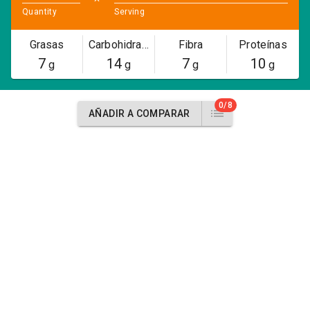
Quantity
Serving
Grasas
Carbohidratos
Fibra
Proteínas
7
14
7
10
g
g
g
g
0/8
AÑADIR A COMPARAR