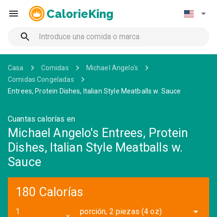
CalorieKing
Casa
Comidas
Michael Angelo's
Comidas Congeladas
Entrees, Protein Dishes, Italian Style Meatballs w. Sauce
Cuantas calorías en
Michael Angelo's Entrees, Protein
Dishes, Italian Style Meatballs w.
Sauce
180 Calorías
porción, 2 piezas (4 oz)
✕