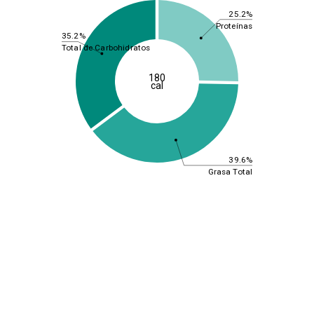
25.2%
Proteínas
35.2%
Total de Carbohidratos
180
cal
39.6%
Grasa Total