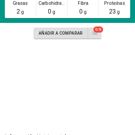
Grasas
Carbohidratos
Fibra
Proteínas
2
0
0
23
g
g
g
g
0/8
AÑADIR A COMPARAR