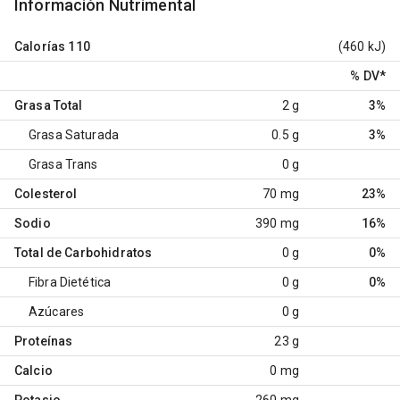
Información Nutrimental
Calorías
110
(460 kJ)
% DV
*
Grasa Total
2 g
3%
Grasa Saturada
0.5 g
3%
Grasa Trans
0 g
Colesterol
70 mg
23%
Sodio
390 mg
16%
Total de Carbohidratos
0 g
0%
Fibra Dietética
0 g
0%
Azúcares
0 g
Proteínas
23 g
Calcio
0 mg
Potasio
260 mg