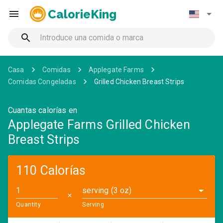
CalorieKing
Casa
Comidas
Applegate Farms
Comidas Congeladas
Grilled Chicken Breast Strips
Cuantas calorías en
Applegate Farms Grilled Chicken
Breast Strips
110 Calorías
serving (3 oz)
✕
Quantity
Serving