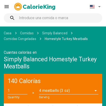
CalorieKing
Casa
Comidas
Simply Balanced
Comidas Congeladas
Homestyle Turkey Meatballs
Cuantas calorías en
Simply Balanced Homestyle Turkey
Meatballs
140 Calorías
4 meatballs (3 oz)
✕
Quantity
Serving