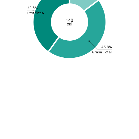
40.3%
Proteínas
140
cal
45.3%
Grasa Total