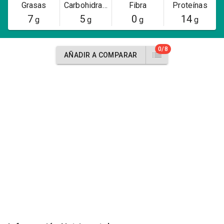
Grasas
Carbohidratos
Fibra
Proteínas
7
5
0
14
g
g
g
g
0/8
AÑADIR A COMPARAR