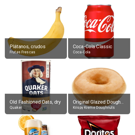
Plátanos, crudos
Coca-Cola Classic
Frutas Frescas
Coca-Cola
Old Fashioned Oats, dry
Original Glazed Doughnut
Quaker
Krispy Kreme Doughnuts