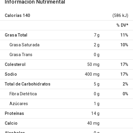
Información Nutrimental
Calorías
140
(586 kJ)
% DV
*
Grasa Total
7 g
11%
Grasa Saturada
2 g
10%
Grasa Trans
0 g
Colesterol
50 mg
17%
Sodio
400 mg
17%
Total de Carbohidratos
5 g
2%
Fibra Dietética
0 g
0%
Azúcares
1 g
Proteínas
14 g
Calcio
40 mg
Alcoholes
0 g