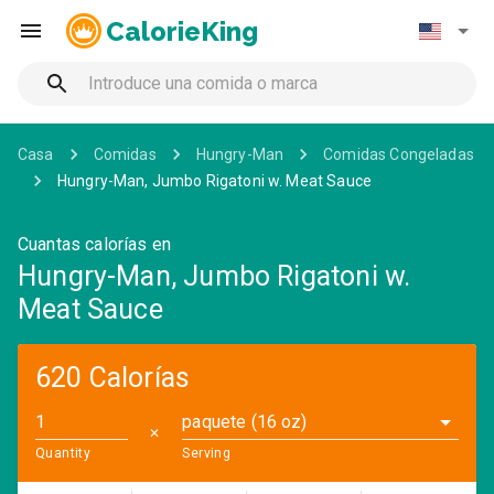
CalorieKing
Casa
Comidas
Hungry-Man
Comidas Congeladas
Hungry-Man, Jumbo Rigatoni w. Meat Sauce
Cuantas calorías en
Hungry-Man, Jumbo Rigatoni w.
Meat Sauce
620 Calorías
paquete (16 oz)
✕
Quantity
Serving