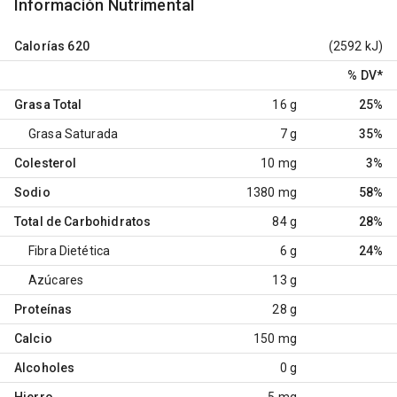
Información Nutrimental
Calorías
620
(2592 kJ)
% DV
*
Grasa Total
16 g
25%
Grasa Saturada
7 g
35%
Colesterol
10 mg
3%
Sodio
1380 mg
58%
Total de Carbohidratos
84 g
28%
Fibra Dietética
6 g
24%
Azúcares
13 g
Proteínas
28 g
Calcio
150 mg
Alcoholes
0 g
Hierro
5 mg