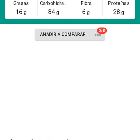
Grasas
Carbohidratos
Fibra
Proteínas
16
84
6
28
g
g
g
g
0/8
AÑADIR A COMPARAR