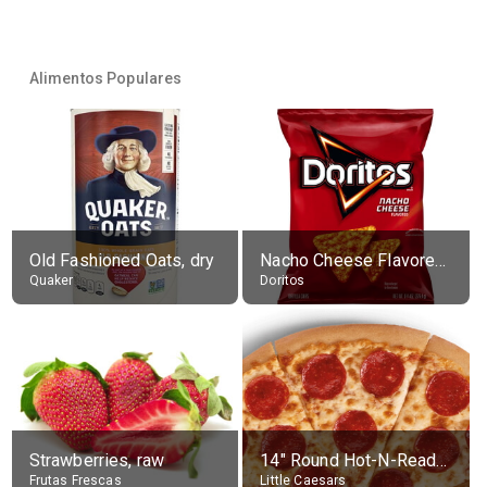
Alimentos Populares
Old Fashioned Oats, dry
Nacho Cheese Flavored Tortilla Chips
Quaker
Doritos
Strawberries, raw
14" Round Hot-N-Ready Pepperoni Pizza
Frutas Frescas
Little Caesars