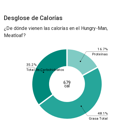
Desglose de Calorías
¿De dónde vienen las calorías en el Hungry-Man,
Meatloaf?
16.7%
Proteínas
35.2%
Total de Carbohidratos
679
cal
48.1%
Grasa Total