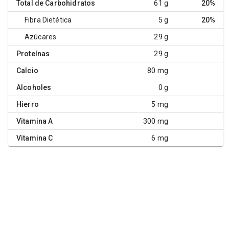
Total de Carbohidratos
61 g
20%
Fibra Dietética
5 g
20%
Azúcares
29 g
Proteínas
29 g
Calcio
80 mg
Alcoholes
0 g
Hierro
5 mg
Vitamina A
300 mg
Vitamina C
6 mg