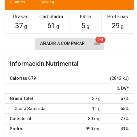
Quantity
Serving
Grasas
Carbohidratos
Fibra
Proteínas
37
61
5
29
g
g
g
g
0/8
AÑADIR A COMPARAR
Información Nutrimental
Calorías
679
(2842 kJ)
% DV
*
Grasa Total
37 g
57%
Grasa Saturada
11 g
55%
Colesterol
80 mg
27%
Sodio
990 mg
41%