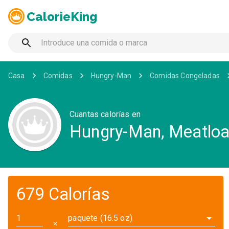
CalorieKing
Casa
Comidas
Hungry-Man
Comidas Congeladas
Cuantas calorías en
Hungry-Man, Meatloa
679 Calorías
paquete (16.5 oz)
✕