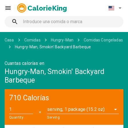
CalorieKing
Casa
Comidas
Hungry-Man
Comidas Congeladas
Hungry-Man, Smokin' Backyard Barbeque
Cuantas calorías en
Hungry-Man, Smokin' Backyard
Barbeque
710 Calorías
serving, 1 package (15.2 oz)
✕
Quantity
Serving