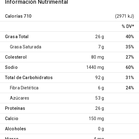
Información Nutrimental
Calorías
710
(2971 kJ)
% DV
*
Grasa Total
26 g
40%
Grasa Saturada
7 g
35%
Colesterol
80 mg
27%
Sodio
1440 mg
60%
Total de Carbohidratos
92 g
31%
Fibra Dietética
6 g
24%
Azúcares
53 g
Proteínas
26 g
Calcio
150 mg
Alcoholes
0 g
Hierro
4 mg