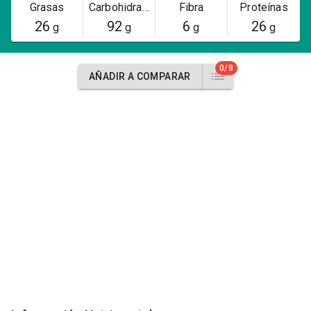
Grasas
Carbohidratos
Fibra
Proteínas
26
92
6
26
g
g
g
g
0/8
AÑADIR A COMPARAR