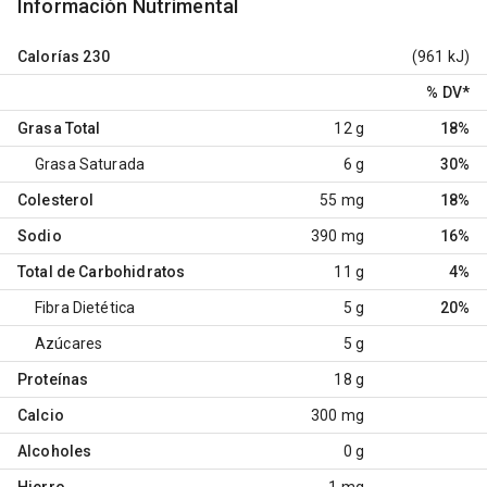
Información Nutrimental
Calorías
230
(961 kJ)
% DV
*
Grasa Total
12 g
18%
Grasa Saturada
6 g
30%
Colesterol
55 mg
18%
Sodio
390 mg
16%
Total de Carbohidratos
11 g
4%
Fibra Dietética
5 g
20%
Azúcares
5 g
Proteínas
18 g
Calcio
300 mg
Alcoholes
0 g
Hierro
1 mg