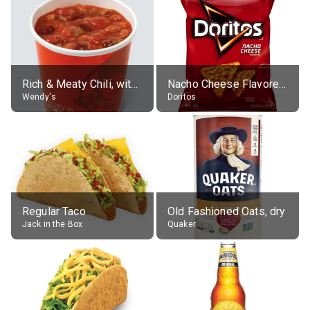
Rich & Meaty Chili, without toppings, large
Nacho Cheese Flavored Tortilla Chips
Wendy's
Doritos
Regular Taco
Old Fashioned Oats, dry
Jack in the Box
Quaker