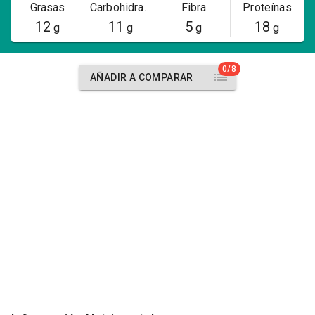
Grasas
Carbohidratos
Fibra
Proteínas
12
11
5
18
g
g
g
g
0/8
AÑADIR A COMPARAR