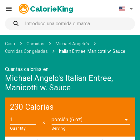
CalorieKing
Casa
Comidas
Michael Angelo's
Comidas Congeladas
Italian Entree, Manicotti w. Sauce
Cuantas calorías en
Michael Angelo's Italian Entree,
Manicotti w. Sauce
230 Calorías
porción (6 oz)
✕
Quantity
Serving