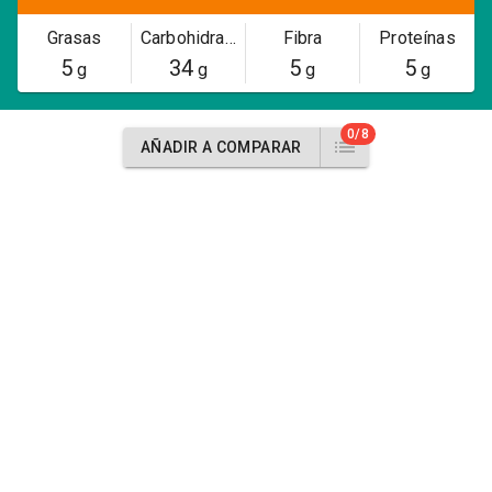
Grasas
Carbohidratos
Fibra
Proteínas
5
34
5
5
g
g
g
g
0/8
AÑADIR A COMPARAR