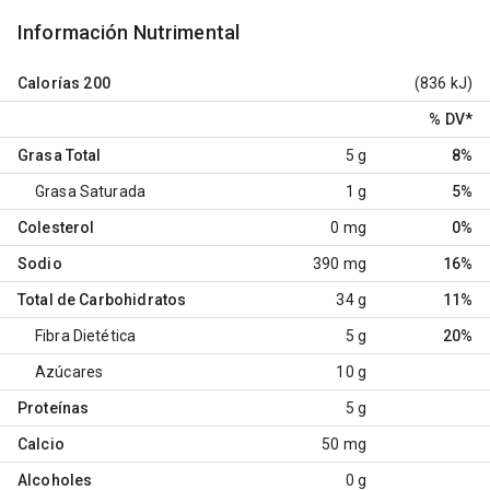
Información Nutrimental
Calorías
200
(836 kJ)
% DV
*
Grasa Total
5 g
8%
Grasa Saturada
1 g
5%
Colesterol
0 mg
0%
Sodio
390 mg
16%
Total de Carbohidratos
34 g
11%
Fibra Dietética
5 g
20%
Azúcares
10 g
Proteínas
5 g
Calcio
50 mg
Alcoholes
0 g