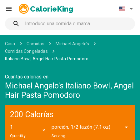
CalorieKing
Casa
Comidas
Michael Angelo's
Comidas Congeladas
Italiano Bowl, Angel Hair Pasta Pomodoro
Cuantas calorías en
Michael Angelo's Italiano Bowl, Angel
Hair Pasta Pomodoro
200 Calorías
porción, 1/2 tazón (7.1 oz)
✕
Quantity
Serving