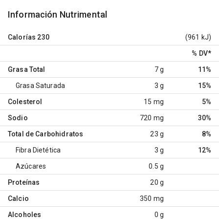
Información Nutrimental
Calorías
230
(961 kJ)
% DV
*
Grasa Total
7 g
11%
Grasa Saturada
3 g
15%
Colesterol
15 mg
5%
Sodio
720 mg
30%
Total de Carbohidratos
23 g
8%
Fibra Dietética
3 g
12%
Azúcares
0.5 g
Proteínas
20 g
Calcio
350 mg
Alcoholes
0 g