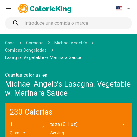
CalorieKing
Casa
Comidas
Michael Angelo's
Comidas Congeladas
Lasagna, Vegetable w. Marinara Sauce
Cuantas calorías en
Michael Angelo's Lasagna, Vegetable
w. Marinara Sauce
230 Calorías
taza (8.1 oz)
✕
Quantity
Serving