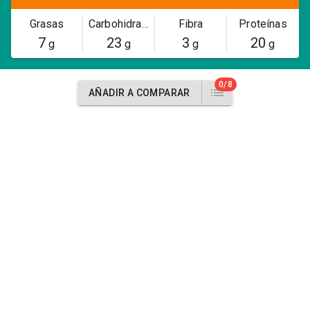
Grasas
Carbohidratos
Fibra
Proteínas
7
23
3
20
g
g
g
g
0/8
AÑADIR A COMPARAR