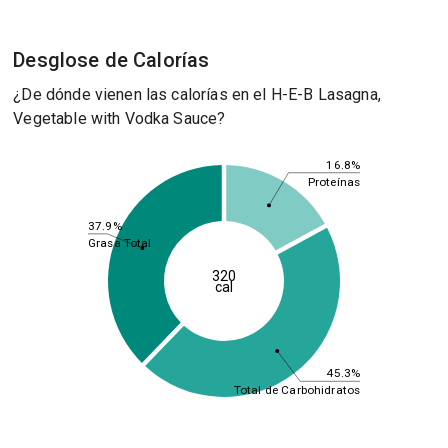
Desglose de Calorías
¿De dónde vienen las calorías en el H-E-B Lasagna,
Vegetable with Vodka Sauce?
16.8%
Proteínas
37.9%
Grasa Total
320
cal
45.3%
Total de Carbohidratos