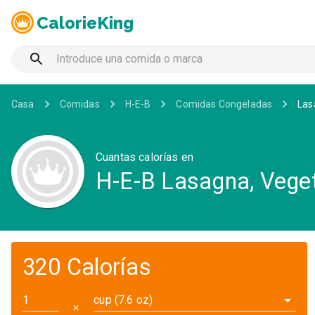
CalorieKing
Casa
Comidas
H-E-B
Comidas Congeladas
Las
Cuantas calorías en
H-E-B Lasagna, Vege
320 Calorías
cup (7.6 oz)
✕