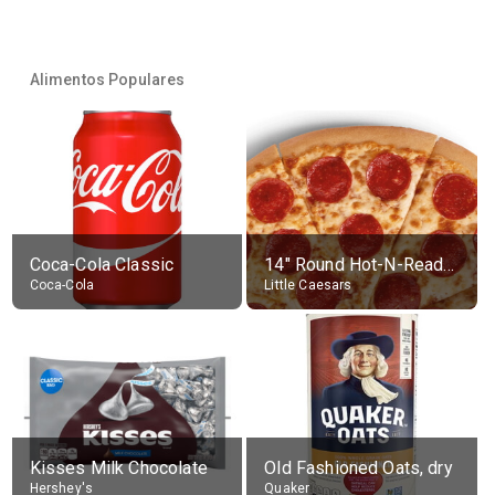
Alimentos Populares
Coca-Cola Classic
14" Round Hot-N-Ready Pepperoni Pizza
Coca-Cola
Little Caesars
Kisses Milk Chocolate
Old Fashioned Oats, dry
Hershey's
Quaker