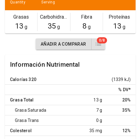
Quantity
Serving
Grasas
Carbohidratos
Fibra
Proteínas
13
35
8
13
g
g
g
g
0/8
AÑADIR A COMPARAR
Información Nutrimental
Calorías
320
(1339 kJ)
% DV
*
Grasa Total
13 g
20%
Grasa Saturada
7 g
35%
Grasa Trans
0 g
Colesterol
35 mg
12%