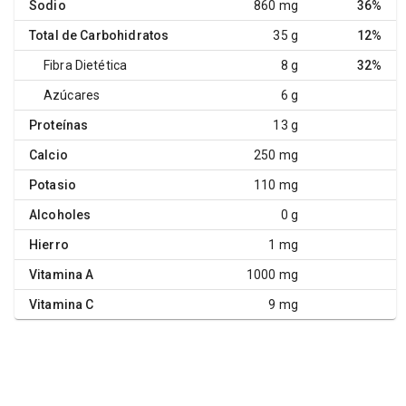
Sodio
860 mg
36%
Total de Carbohidratos
35 g
12%
Fibra Dietética
8 g
32%
Azúcares
6 g
Proteínas
13 g
Calcio
250 mg
Potasio
110 mg
Alcoholes
0 g
Hierro
1 mg
Vitamina A
1000 mg
Vitamina C
9 mg