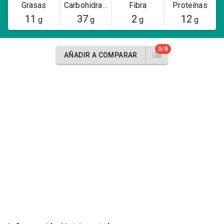
Grasas
Carbohidratos
Fibra
Proteínas
11
37
2
12
g
g
g
g
0/8
AÑADIR A COMPARAR