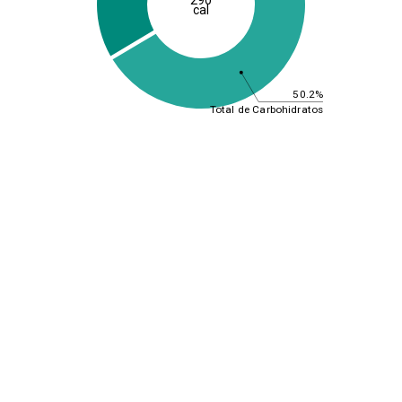
cal
50.2%
Total de Carbohidratos