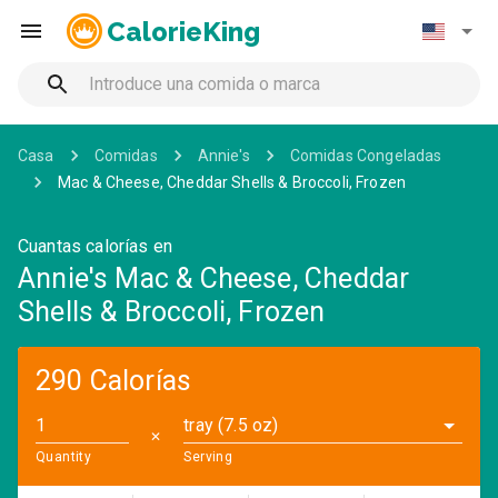
CalorieKing
Casa
Comidas
Annie's
Comidas Congeladas
Mac & Cheese, Cheddar Shells & Broccoli, Frozen
Cuantas calorías en
Annie's Mac & Cheese, Cheddar
Shells & Broccoli, Frozen
290 Calorías
tray (7.5 oz)
✕
Quantity
Serving