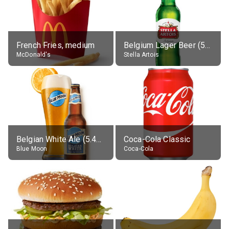
French Fries, medium
Belgium Lager Beer (5% alc.)
McDonald's
Stella Artois
Belgian White Ale (5.4% alc.)
Coca-Cola Classic
Blue Moon
Coca-Cola