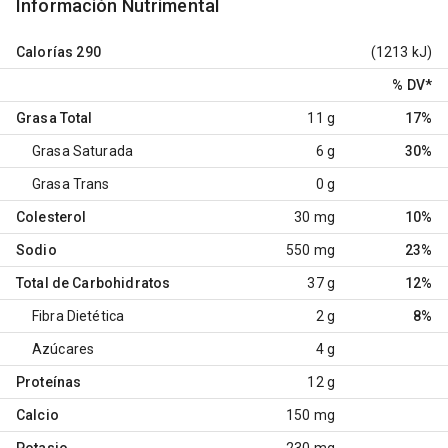
Información Nutrimental
Calorías
290
(1213 kJ)
% DV
*
Grasa Total
11 g
17%
Grasa Saturada
6 g
30%
Grasa Trans
0 g
Colesterol
30 mg
10%
Sodio
550 mg
23%
Total de Carbohidratos
37 g
12%
Fibra Dietética
2 g
8%
Azúcares
4 g
Proteínas
12 g
Calcio
150 mg
Potasio
230 mg