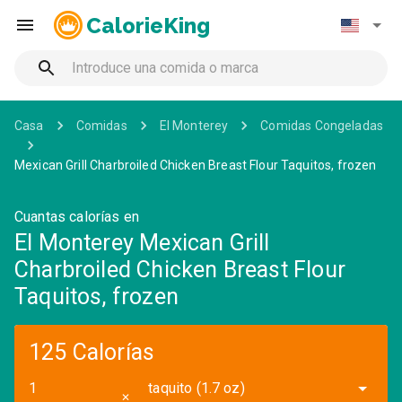
CalorieKing
Casa
Comidas
El Monterey
Comidas Congeladas
Mexican Grill Charbroiled Chicken Breast Flour Taquitos, frozen
Cuantas calorías en
El Monterey Mexican Grill
Charbroiled Chicken Breast Flour
Taquitos, frozen
125 Calorías
taquito (1.7 oz)
✕