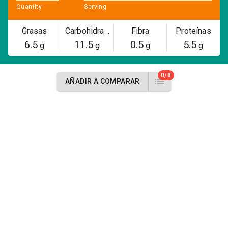
Quantity
Serving
Grasas
Carbohidratos
Fibra
Proteínas
6.5
11.5
0.5
5.5
g
g
g
g
0/8
AÑADIR A COMPARAR