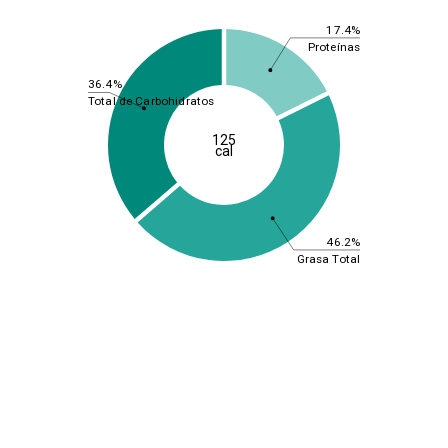
17.4%
Proteínas
36.4%
Total de Carbohidratos
125
cal
46.2%
Grasa Total