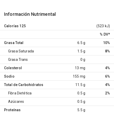
Información Nutrimental
Calorías
125
(523 kJ)
% DV
*
Grasa Total
6.5 g
10%
Grasa Saturada
1.5 g
8%
Grasa Trans
0 g
Colesterol
13 mg
4%
Sodio
155 mg
6%
Total de Carbohidratos
11.5 g
4%
Fibra Dietética
0.5 g
2%
Azúcares
0.5 g
Proteínas
5.5 g