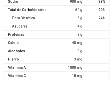
Sodio
900 mg
38%
Total de Carbohidratos
60 g
20%
Fibra Dietética
6 g
24%
Azúcares
4 g
Proteínas
8 g
Calcio
40 mg
Alcoholes
0 g
Hierro
3 mg
Vitamina A
1000 mg
Vitamina C
18 mg