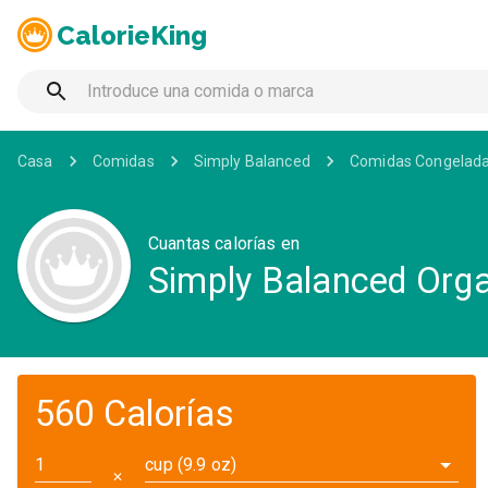
CalorieKing
Casa
Comidas
Simply Balanced
Comidas Congelad
Cuantas calorías en
Simply Balanced Orga
560 Calorías
cup (9.9 oz)
✕