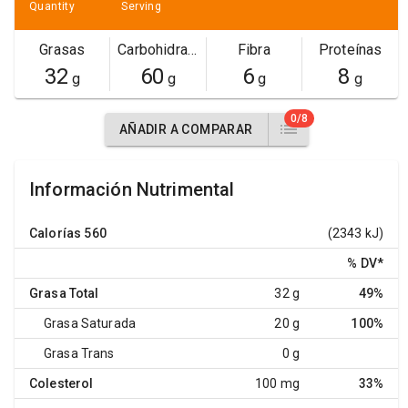
Quantity
Serving
Grasas
Carbohidratos
Fibra
Proteínas
32
60
6
8
g
g
g
g
0/8
AÑADIR A COMPARAR
Información Nutrimental
Calorías
560
(2343 kJ)
% DV
*
Grasa Total
32 g
49%
Grasa Saturada
20 g
100%
Grasa Trans
0 g
Colesterol
100 mg
33%