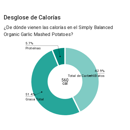
Desglose de Calorías
¿De dónde vienen las calorías en el Simply Balanced
Organic Garlic Mashed Potatoes?
5.7%
Proteínas
42.9%
Total de Carbohidratos
560
cal
51.4%
Grasa Total