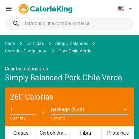
CalorieKing
Casa
Comidas
Simply Balanced
Comidas Congeladas
Pork Chile Verde
Cuantas calorías en
Simply Balanced Pork Chile Verde
260 Calorías
package (9 oz)
✕
Quantity
Serving
Grasas
Carbohidratos
Fibra
Proteínas