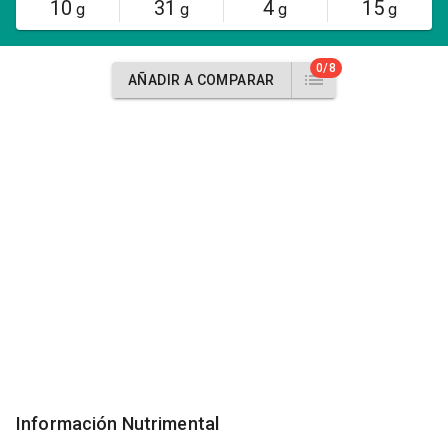
10
31
4
15
g
g
g
g
0/8
AÑADIR A COMPARAR
Información Nutrimental