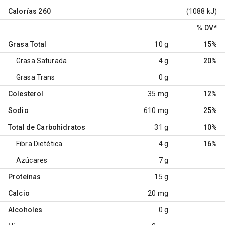
Calorías
260
(1088 kJ)
% DV
*
Grasa Total
10 g
15%
Grasa Saturada
4 g
20%
Grasa Trans
0 g
Colesterol
35 mg
12%
Sodio
610 mg
25%
Total de Carbohidratos
31 g
10%
Fibra Dietética
4 g
16%
Azúcares
7 g
Proteínas
15 g
Calcio
20 mg
Alcoholes
0 g