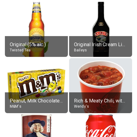
Original (5% alc.)
Original Irish Cream Liqueur (17% alc.)
Twisted Tea
Baileys
Peanut, Milk Chocolate Candies
Rich & Meaty Chili, without toppings, large
M&M's
Wendy's