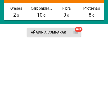
Grasas
Carbohidratos
Fibra
Proteínas
2
10
0
8
g
g
g
g
0/8
AÑADIR A COMPARAR