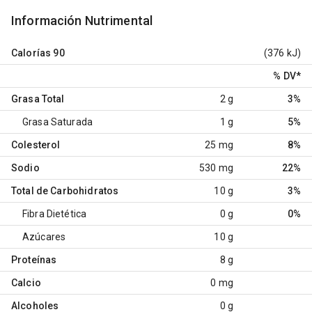
Información Nutrimental
Calorías
90
(376 kJ)
% DV
*
Grasa Total
2 g
3%
Grasa Saturada
1 g
5%
Colesterol
25 mg
8%
Sodio
530 mg
22%
Total de Carbohidratos
10 g
3%
Fibra Dietética
0 g
0%
Azúcares
10 g
Proteínas
8 g
Calcio
0 mg
Alcoholes
0 g