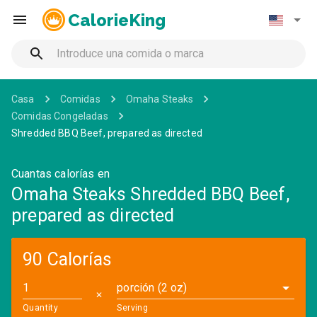
CalorieKing
Casa
Comidas
Omaha Steaks
Comidas Congeladas
Shredded BBQ Beef, prepared as directed
Cuantas calorías en
Omaha Steaks Shredded BBQ Beef,
prepared as directed
90 Calorías
porción (2 oz)
✕
Quantity
Serving