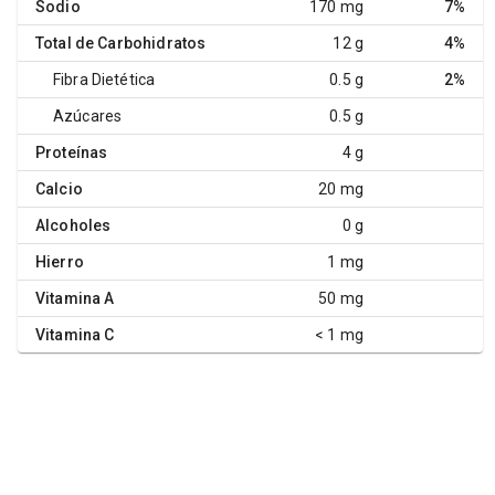
Sodio
170 mg
7%
Total de Carbohidratos
12 g
4%
Fibra Dietética
0.5 g
2%
Azúcares
0.5 g
Proteínas
4 g
Calcio
20 mg
Alcoholes
0 g
Hierro
1 mg
Vitamina A
50 mg
Vitamina C
< 1 mg