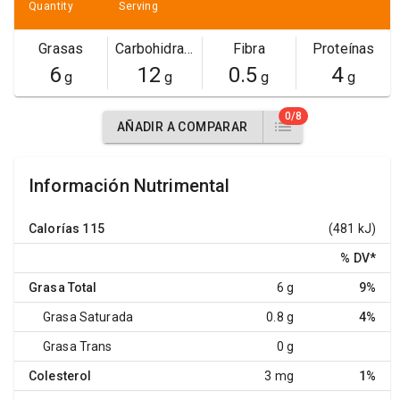
Quantity
Serving
Grasas
Carbohidratos
Fibra
Proteínas
6
12
0.5
4
g
g
g
g
0/8
AÑADIR A COMPARAR
Información Nutrimental
Calorías
115
(481 kJ)
% DV
*
Grasa Total
6 g
9%
Grasa Saturada
0.8 g
4%
Grasa Trans
0 g
Colesterol
3 mg
1%