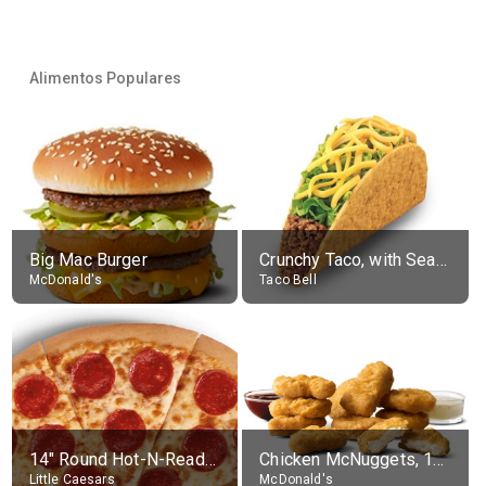
Alimentos Populares
Big Mac Burger
Crunchy Taco, with Seasoned Beef
McDonald's
Taco Bell
14" Round Hot-N-Ready Pepperoni Pizza
Chicken McNuggets, 10 pieces, without sauce
Little Caesars
McDonald's