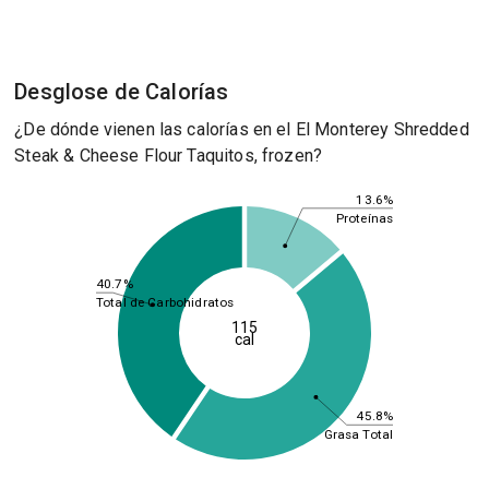
Desglose de Calorías
¿De dónde vienen las calorías en el El Monterey Shredded
Steak & Cheese Flour Taquitos, frozen?
13.6%
Proteínas
40.7%
Total de Carbohidratos
115
cal
45.8%
Grasa Total