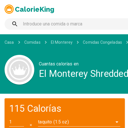
CalorieKing
Casa
Comidas
El Monterey
Comidas Congeladas
Cuantas calorías en
El Monterey Shredded
115 Calorías
taquito (1.5 oz)
✕