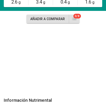
2.6
3.4
0.4
1.6
g
g
g
g
0/8
AÑADIR A COMPARAR
Información Nutrimental