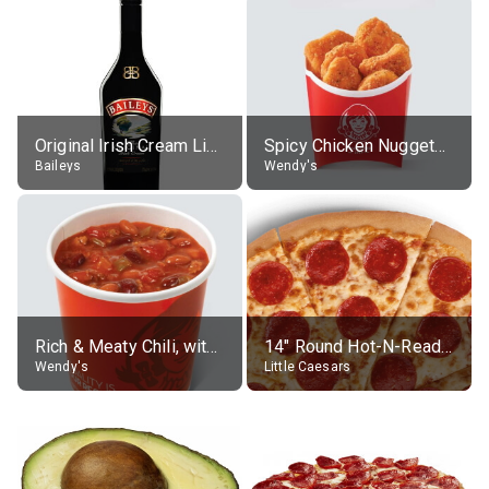
Original Irish Cream Liqueur (17% alc.)
Spicy Chicken Nuggets, without sauce
Baileys
Wendy's
Rich & Meaty Chili, without toppings, large
14" Round Hot-N-Ready Pepperoni Pizza
Wendy's
Little Caesars