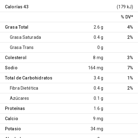
Calorías
43
(179 kJ)
% DV
*
Grasa Total
2.6 g
4%
Grasa Saturada
0.4 g
2%
Grasa Trans
0 g
Colesterol
8 mg
3%
Sodio
164 mg
7%
Total de Carbohidratos
3.4 g
1%
Fibra Dietética
0.4 g
2%
Azúcares
0.1 g
Proteínas
1.6 g
Calcio
9 mg
Potasio
34 mg