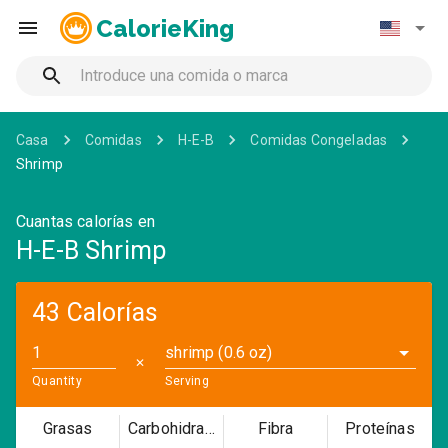
CalorieKing
Casa
Comidas
H-E-B
Comidas Congeladas
Shrimp
Cuantas calorías en
H-E-B Shrimp
43 Calorías
shrimp (0.6 oz)
✕
Quantity
Serving
Grasas
Carbohidratos
Fibra
Proteínas