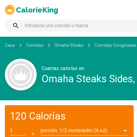
CalorieKing
Casa
Comidas
Omaha Steaks
Comidas Congeladas
Cuantas calorías en
Omaha Steaks Sides,
120 Calorías
porción, 1/2 contenedor (4 oz)
✕