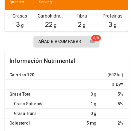
Quantity
Serving
Grasas
Carbohidratos
Fibra
Proteínas
3
22
2
3
g
g
g
g
0/8
AÑADIR A COMPARAR
Información Nutrimental
Calorías
120
(502 kJ)
% DV
*
Grasa Total
3 g
5%
Grasa Saturada
1 g
5%
Grasa Trans
0 g
Colesterol
5 mg
2%