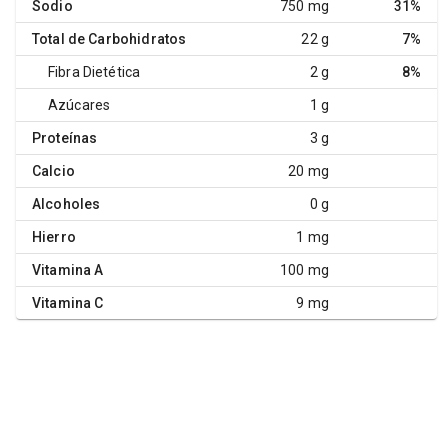
Sodio
750 mg
31%
Total de Carbohidratos
22 g
7%
Fibra Dietética
2 g
8%
Azúcares
1 g
Proteínas
3 g
Calcio
20 mg
Alcoholes
0 g
Hierro
1 mg
Vitamina A
100 mg
Vitamina C
9 mg