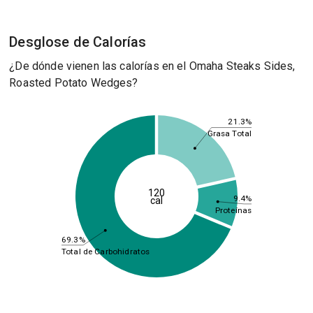
Desglose de Calorías
¿De dónde vienen las calorías en el Omaha Steaks Sides,
Roasted Potato Wedges?
21.3%
Grasa Total
120
9.4%
cal
Proteínas
69.3%
Total de Carbohidratos