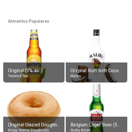
Alimentos Populares
Original (5% alc.)
Original Rum with Coconut Flavour (21% alc.)
Twisted Tea
Malibu
Original Glazed Doughnut
Belgium Lager Beer (5% alc.)
Krispy Kreme Doughnuts
Stella Artois