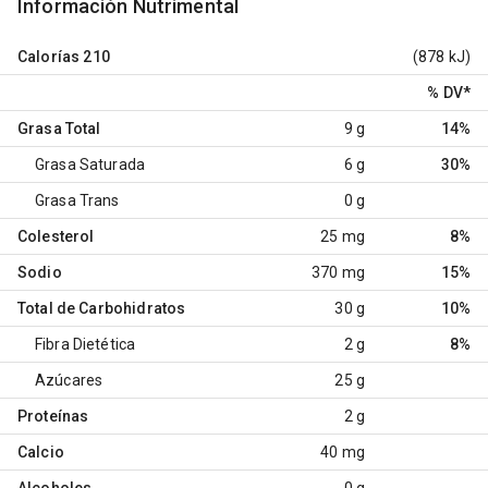
Información Nutrimental
Calorías
210
(878 kJ)
% DV
*
Grasa Total
9 g
14%
Grasa Saturada
6 g
30%
Grasa Trans
0 g
Colesterol
25 mg
8%
Sodio
370 mg
15%
Total de Carbohidratos
30 g
10%
Fibra Dietética
2 g
8%
Azúcares
25 g
Proteínas
2 g
Calcio
40 mg
Alcoholes
0 g