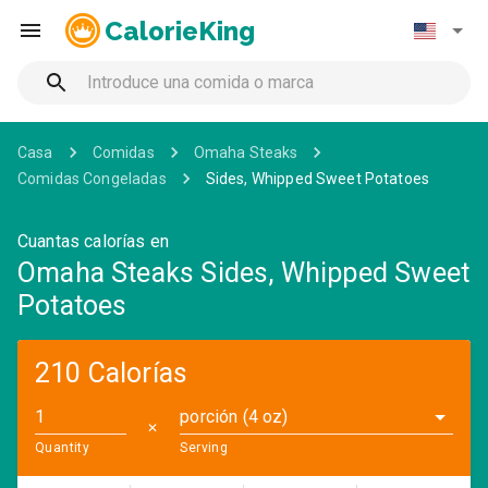
CalorieKing
Casa
Comidas
Omaha Steaks
Comidas Congeladas
Sides, Whipped Sweet Potatoes
Cuantas calorías en
Omaha Steaks Sides, Whipped Sweet
Potatoes
210 Calorías
porción (4 oz)
✕
Quantity
Serving