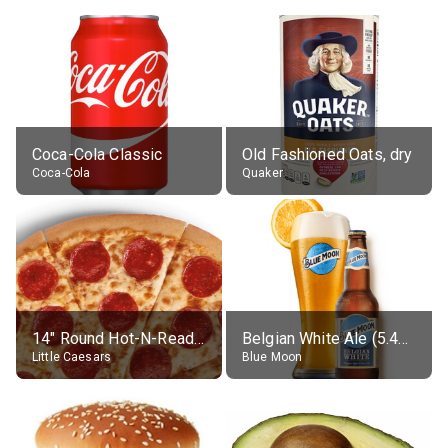
Coca-Cola Classic
Old Fashioned Oats, dry
Coca-Cola
Quaker
14" Round Hot-N-Ready Pepperoni Pizza
Belgian White Ale (5.4% alc.)
Little Caesars
Blue Moon