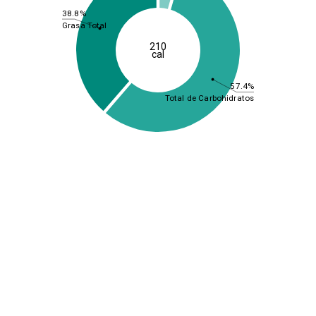
38.8%
Grasa Total
210
cal
57.4%
Total de Carbohidratos