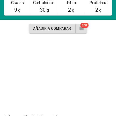
Grasas
Carbohidratos
Fibra
Proteínas
9
30
2
2
g
g
g
g
0/8
AÑADIR A COMPARAR