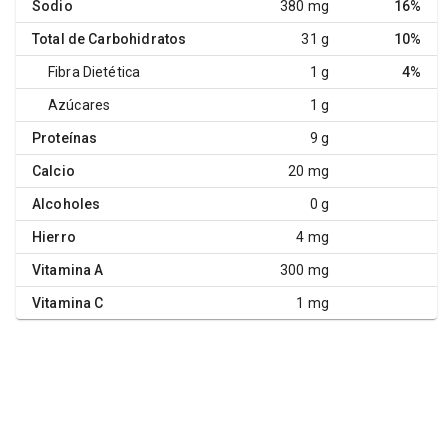
Sodio
380 mg
16%
Total de Carbohidratos
31 g
10%
Fibra Dietética
1 g
4%
Azúcares
1 g
Proteínas
9 g
Calcio
20 mg
Alcoholes
0 g
Hierro
4 mg
Vitamina A
300 mg
Vitamina C
1 mg