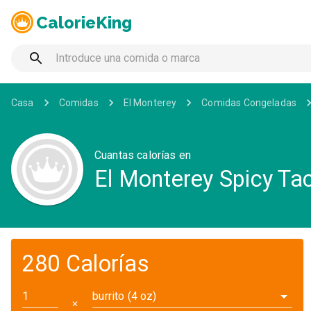
CalorieKing
Casa
Comidas
El Monterey
Comidas Congeladas
Cuantas calorías en
El Monterey Spicy Tac
280 Calorías
burrito (4 oz)
✕