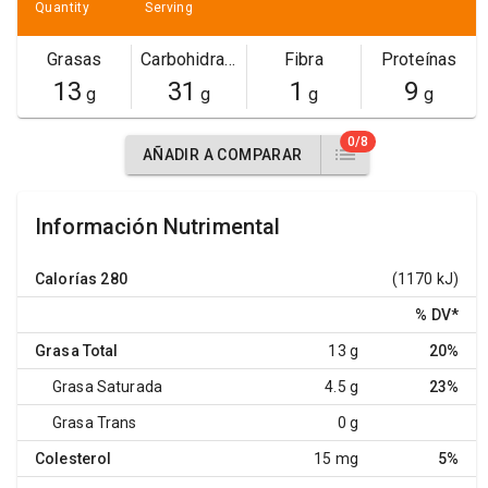
Quantity
Serving
Grasas
Carbohidratos
Fibra
Proteínas
13
31
1
9
g
g
g
g
0/8
AÑADIR A COMPARAR
Información Nutrimental
Calorías
280
(1170 kJ)
% DV
*
Grasa Total
13 g
20%
Grasa Saturada
4.5 g
23%
Grasa Trans
0 g
Colesterol
15 mg
5%