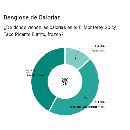
Desglose de Calorías
¿De dónde vienen las calorías en el El Monterey Spicy
Taco Picante Burrito, frozen?
13.0%
Proteínas
42.2%
Grasa Total
280
cal
44.8%
Total de Carbohidratos