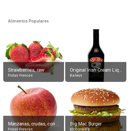
Alimentos Populares
Strawberries, raw
Original Irish Cream Liqueur (17% alc.)
Frutas Frescas
Baileys
Manzanas, crudas, con piel
Big Mac Burger
Frutas Frescas
McDonald's