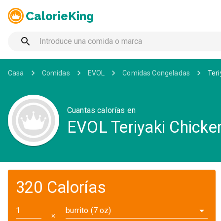
CalorieKing
Casa
Comidas
EVOL
Comidas Congeladas
Teri
Cuantas calorías en
EVOL Teriyaki Chicken
320 Calorías
burrito (7 oz)
✕