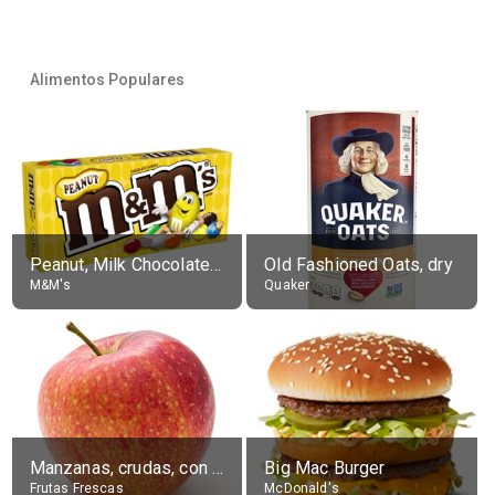
Alimentos Populares
Peanut, Milk Chocolate Candies
Old Fashioned Oats, dry
M&M's
Quaker
Manzanas, crudas, con piel
Big Mac Burger
Frutas Frescas
McDonald's