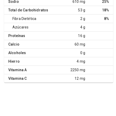
Sodio
610 mg
25%
Total de Carbohidratos
53 g
18%
Fibra Dietética
2 g
8%
Azúcares
4 g
Proteínas
16 g
Calcio
60 mg
Alcoholes
0 g
Hierro
4 mg
Vitamina A
2250 mg
Vitamina C
12 mg