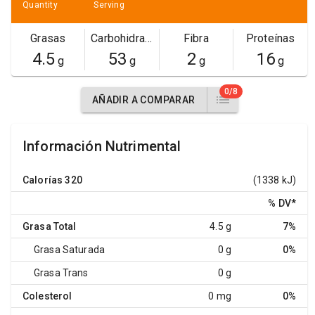
Quantity
Serving
Grasas
Carbohidratos
Fibra
Proteínas
4.5
53
2
16
g
g
g
g
0/8
AÑADIR A COMPARAR
Información Nutrimental
Calorías
320
(1338 kJ)
% DV
*
Grasa Total
4.5 g
7%
Grasa Saturada
0 g
0%
Grasa Trans
0 g
Colesterol
0 mg
0%