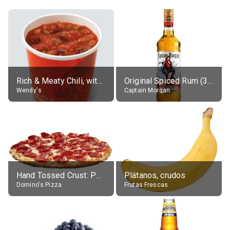
Rich & Meaty Chili, without toppings, large
Original Spiced Rum (35% alc.)
Wendy's
Captain Morgan
Hand Tossed Crust: Pepperoni Pizza (Large 14")
Plátanos, crudos
Domino's Pizza
Frutas Frescas