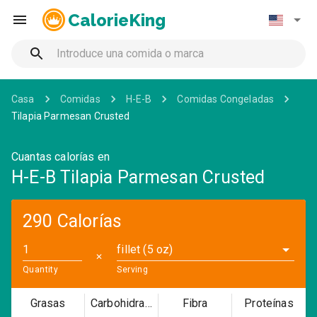
CalorieKing
Casa
Comidas
H-E-B
Comidas Congeladas
Tilapia Parmesan Crusted
Cuantas calorías en
H-E-B Tilapia Parmesan Crusted
290 Calorías
fillet (5 oz)
✕
Quantity
Serving
Grasas
Carbohidratos
Fibra
Proteínas