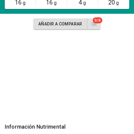
16
16
4
20
g
g
g
g
0/8
AÑADIR A COMPARAR
Información Nutrimental