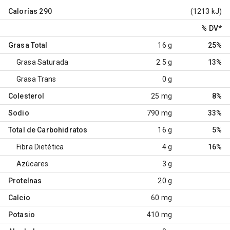
Calorías
290
(1213 kJ)
% DV
*
Grasa Total
16 g
25%
Grasa Saturada
2.5 g
13%
Grasa Trans
0 g
Colesterol
25 mg
8%
Sodio
790 mg
33%
Total de Carbohidratos
16 g
5%
Fibra Dietética
4 g
16%
Azúcares
3 g
Proteínas
20 g
Calcio
60 mg
Potasio
410 mg