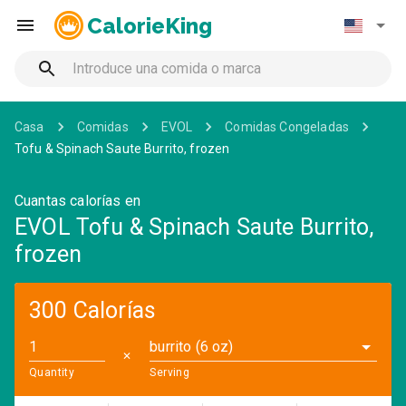
CalorieKing
Casa
Comidas
EVOL
Comidas Congeladas
Tofu & Spinach Saute Burrito, frozen
Cuantas calorías en
EVOL Tofu & Spinach Saute Burrito,
frozen
300 Calorías
burrito (6 oz)
✕
Quantity
Serving