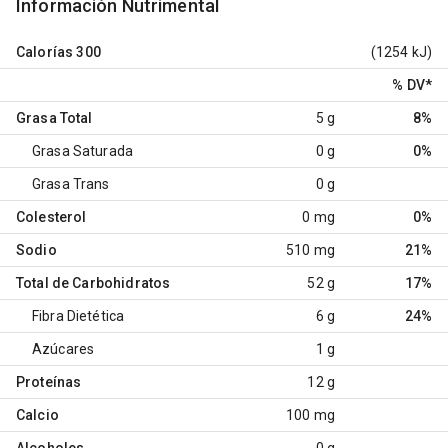
Información Nutrimental
Calorías
300
(1254 kJ)
% DV
*
Grasa Total
5 g
8%
Grasa Saturada
0 g
0%
Grasa Trans
0 g
Colesterol
0 mg
0%
Sodio
510 mg
21%
Total de Carbohidratos
52 g
17%
Fibra Dietética
6 g
24%
Azúcares
1 g
Proteínas
12 g
Calcio
100 mg
Alcoholes
0 g