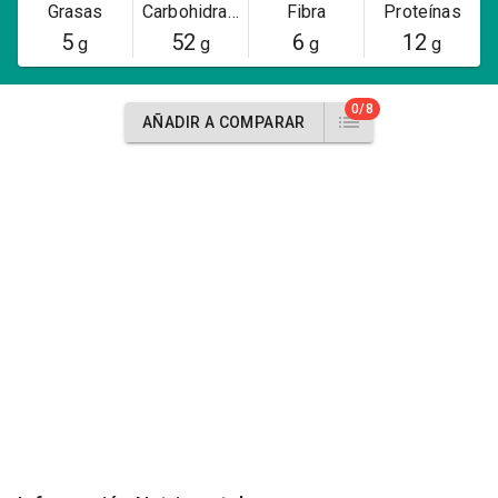
Grasas
Carbohidratos
Fibra
Proteínas
5
52
6
12
g
g
g
g
0/8
AÑADIR A COMPARAR