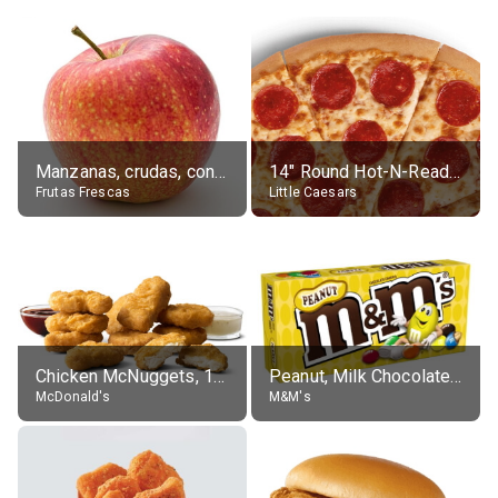
Manzanas, crudas, con piel
14" Round Hot-N-Ready Pepperoni Pizza
Frutas Frescas
Little Caesars
Chicken McNuggets, 10 pieces, without sauce
Peanut, Milk Chocolate Candies
McDonald's
M&M's