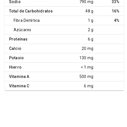
Sodio
790 mg
33%
Total de Carbohidratos
48 g
16%
Fibra Dietética
1 g
4%
Azúcares
2 g
Proteínas
6 g
Calcio
20 mg
Potasio
130 mg
Hierro
< 1 mg
Vitamina A
500 mg
Vitamina C
6 mg