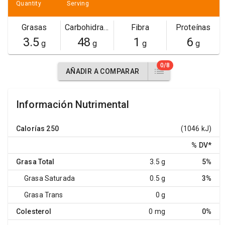
Quantity
Serving
Grasas
Carbohidratos
Fibra
Proteínas
3.5
48
1
6
g
g
g
g
0/8
AÑADIR A COMPARAR
Información Nutrimental
Calorías
250
(1046 kJ)
% DV
*
Grasa Total
3.5 g
5%
Grasa Saturada
0.5 g
3%
Grasa Trans
0 g
Colesterol
0 mg
0%