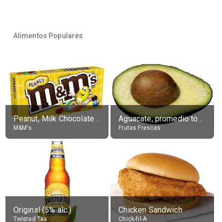
Alimentos Populares
Peanut, Milk Chocolate Candies
Aguacate, promedio todos variedades, crudo
M&M's
Frutas Frescas
Original (5% alc.)
Chicken Sandwich
Twisted Tea
Chick-fil-A