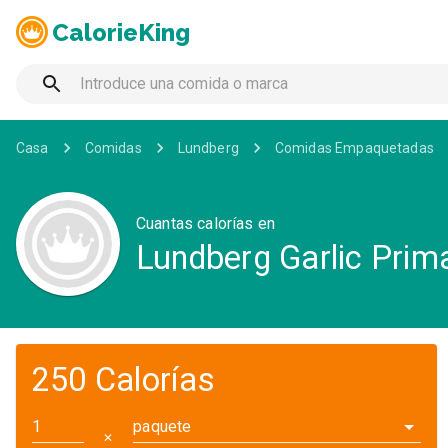
CalorieKing
Casa
Comidas
Lundberg
Comidas Empaquetadas
Cuantas calorías en
Lundberg Garlic Prim
250 Calorías
paquete
✕