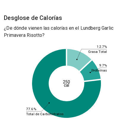
Desglose de Calorías
¿De dónde vienen las calorías en el Lundberg Garlic
Primavera Risotto?
12.7%
Grasa Total
9.7%
Proteínas
250
cal
77.6%
Total de Carbohidratos