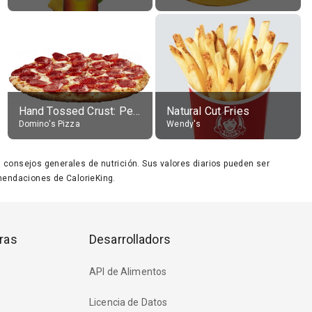
Hand Tossed Crust: Pepperoni Pizza (Large 14")
Natural Cut Fries
Domino's Pizza
Wendy's
ara consejos generales de nutrición. Sus valores diarios pueden ser
endaciones de CalorieKing.
ras
Desarrolladors
API de Alimentos
Licencia de Datos