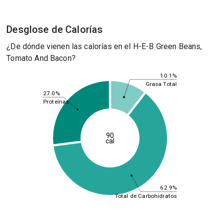
Desglose de Calorías
¿De dónde vienen las calorías en el H-E-B Green Beans,
Tomato And Bacon?
10.1%
Grasa Total
27.0%
Proteínas
90
cal
62.9%
Total de Carbohidratos