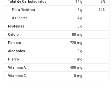
Total de Carbohidratos
14 g
5%
Fibra Dietética
6 g
24%
Azúcares
4 g
Proteínas
6 g
Calcio
80 mg
Potasio
720 mg
Alcoholes
0 g
Hierro
1 mg
Vitamina A
400 mg
Vitamina C
0 mg