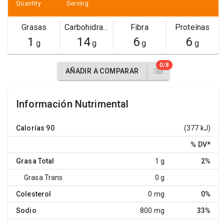
Quantity
Serving
Grasas
Carbohidratos
Fibra
Proteínas
1
14
6
6
g
g
g
g
0/8
AÑADIR A COMPARAR
Información Nutrimental
Calorías
90
(377 kJ)
% DV
*
Grasa Total
1 g
2%
Grasa Trans
0 g
Colesterol
0 mg
0%
Sodio
800 mg
33%