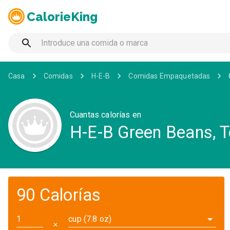
CalorieKing
Casa
Comidas
H-E-B
Comidas Empaquetadas
Cuantas calorías en
H-E-B Green Beans, 
90 Calorías
cup (7.8 oz)
✕