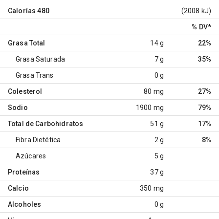
Calorías
480
(2008 kJ)
% DV
*
Grasa Total
14 g
22%
Grasa Saturada
7 g
35%
Grasa Trans
0 g
Colesterol
80 mg
27%
Sodio
1900 mg
79%
Total de Carbohidratos
51 g
17%
Fibra Dietética
2 g
8%
Azúcares
5 g
Proteínas
37 g
Calcio
350 mg
Alcoholes
0 g