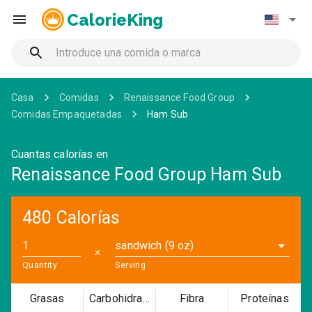
CalorieKing
Casa
Comidas
Renaissance Food Group
Comidas Empaquetadas
Ham Sub
Cuantas calorías en
Renaissance Food Group Ham Sub
480 Calorías
sandwich (9 oz)
✕
Quantity
Serving
Grasas
Carbohidratos
Fibra
Proteínas