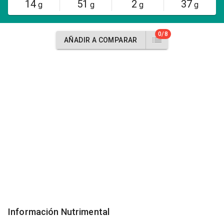
14
51
2
37
g
g
g
g
0/8
AÑADIR A COMPARAR
Información Nutrimental