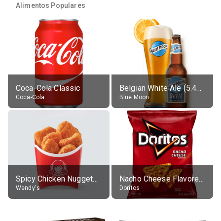
Alimentos Populares
Coca-Cola Classic
Belgian White Ale (5.4% alc.)
Coca-Cola
Blue Moon
Spicy Chicken Nuggets, without sauce
Nacho Cheese Flavored Tortilla Chips
Wendy's
Doritos