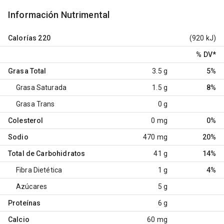
Información Nutrimental
Calorías
220
(920 kJ)
% DV
*
Grasa Total
3.5 g
5%
Grasa Saturada
1.5 g
8%
Grasa Trans
0 g
Colesterol
0 mg
0%
Sodio
470 mg
20%
Total de Carbohidratos
41 g
14%
Fibra Dietética
1 g
4%
Azúcares
5 g
Proteínas
6 g
Calcio
60 mg