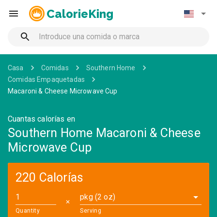
CalorieKing
Casa
Comidas
Southern Home
Comidas Empaquetadas
Macaroni & Cheese Microwave Cup
Cuantas calorías en
Southern Home Macaroni & Cheese
Microwave Cup
220 Calorías
pkg (2 oz)
✕
Quantity
Serving