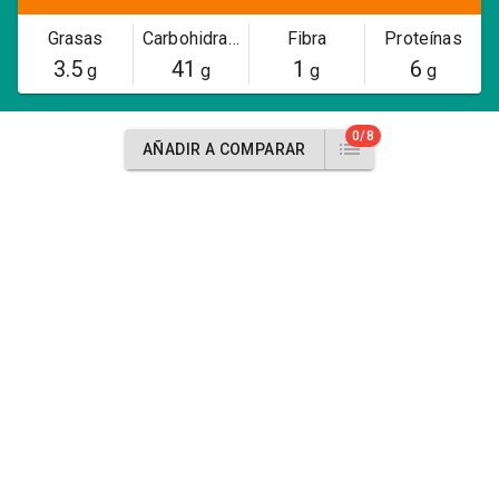
Grasas
Carbohidratos
Fibra
Proteínas
3.5
41
1
6
g
g
g
g
0/8
AÑADIR A COMPARAR