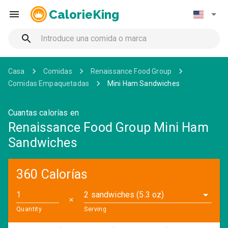
CalorieKing
Casa
Comidas
Renaissance Food Group
Comidas Empaquetadas
Mini Ham Sandwiches
Cuantas calorías en
Renaissance Food Group Mini Ham
Sandwiches
360 Calorías
2 sandwiches (5.3 oz)
✕
Quantity
Serving