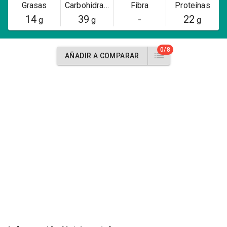
Grasas
Carbohidratos
Fibra
Proteínas
14
39
-
22
g
g
g
0/8
AÑADIR A COMPARAR