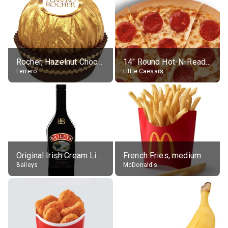
Rocher, Hazelnut Chocolate Ball
14" Round Hot-N-Ready Pepperoni Pizza
Ferrero
Little Caesars
Original Irish Cream Liqueur (17% alc.)
French Fries, medium
Baileys
McDonald's