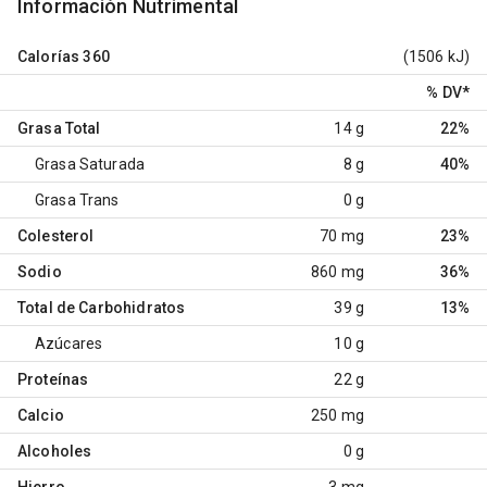
Información Nutrimental
Calorías
360
(1506 kJ)
% DV
*
Grasa Total
14 g
22%
Grasa Saturada
8 g
40%
Grasa Trans
0 g
Colesterol
70 mg
23%
Sodio
860 mg
36%
Total de Carbohidratos
39 g
13%
Azúcares
10 g
Proteínas
22 g
Calcio
250 mg
Alcoholes
0 g
Hierro
3 mg