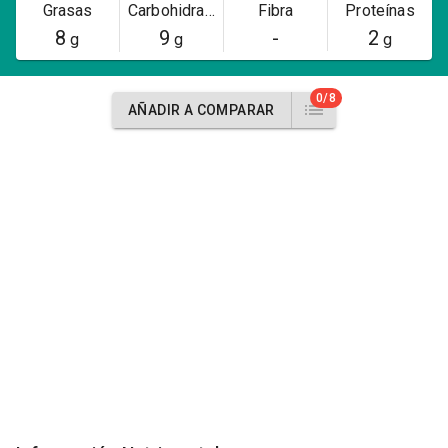
Grasas
Carbohidratos
Fibra
Proteínas
8
9
-
2
g
g
g
0/8
AÑADIR A COMPARAR