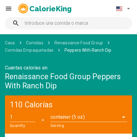
CalorieKing
Casa
Comidas
Renaissance Food Group
Comidas Empaquetadas
Peppers With Ranch Dip
Cuantas calorías en
Renaissance Food Group Peppers
With Ranch Dip
110 Calorías
container (5 oz)
✕
Quantity
Serving