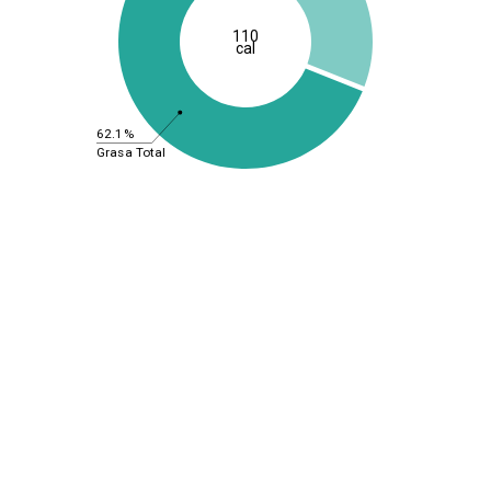
110
cal
62.1%
Grasa Total