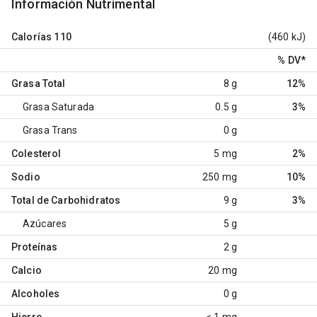
Información Nutrimental
Calorías
110
(460 kJ)
% DV
*
Grasa Total
8 g
12%
Grasa Saturada
0.5 g
3%
Grasa Trans
0 g
Colesterol
5 mg
2%
Sodio
250 mg
10%
Total de Carbohidratos
9 g
3%
Azúcares
5 g
Proteínas
2 g
Calcio
20 mg
Alcoholes
0 g
Hierro
< 1 mg