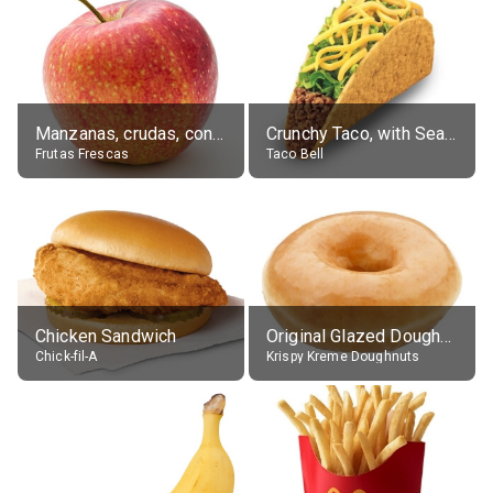
Manzanas, crudas, con piel
Crunchy Taco, with Seasoned Beef
Frutas Frescas
Taco Bell
Chicken Sandwich
Original Glazed Doughnut
Chick-fil-A
Krispy Kreme Doughnuts