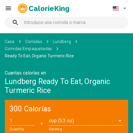
CalorieKing
Casa
Comidas
Lundberg
Comidas Empaquetadas
Ready To Eat, Organic Turmeric Rice
Cuantas calorías en
Lundberg Ready To Eat, Organic
Turmeric Rice
300 Calorías
cup (5.3 oz)
✕
Quantity
Serving