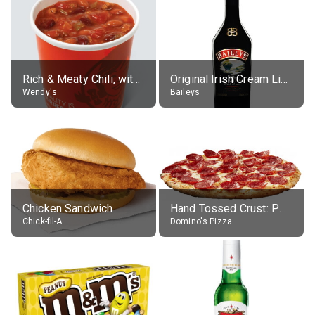
Rich & Meaty Chili, without toppings, large
Original Irish Cream Liqueur (17% alc.)
Wendy's
Baileys
Chicken Sandwich
Hand Tossed Crust: Pepperoni Pizza (Large 14")
Chick-fil-A
Domino's Pizza