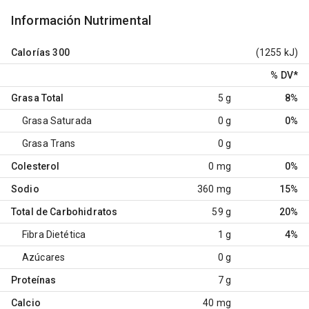
Información Nutrimental
Calorías
300
(1255 kJ)
% DV
*
Grasa Total
5 g
8%
Grasa Saturada
0 g
0%
Grasa Trans
0 g
Colesterol
0 mg
0%
Sodio
360 mg
15%
Total de Carbohidratos
59 g
20%
Fibra Dietética
1 g
4%
Azúcares
0 g
Proteínas
7 g
Calcio
40 mg