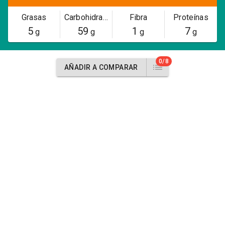
Grasas
Carbohidratos
Fibra
Proteínas
5
59
1
7
g
g
g
g
0/8
AÑADIR A COMPARAR