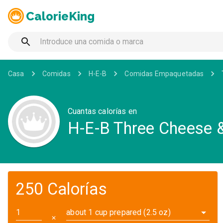
CalorieKing
Casa
Comidas
H-E-B
Comidas Empaquetadas
Cuantas calorías en
H-E-B Three Cheese &
250 Calorías
about 1 cup prepared (2.5 oz)
✕