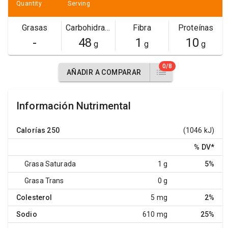
Quantity
Serving
Grasas
Carbohidratos
Fibra
Proteínas
-
48
1
10
g
g
g
0/8
AÑADIR A COMPARAR
Información Nutrimental
Calorías
250
(1046 kJ)
% DV
*
Grasa Saturada
1 g
5%
Grasa Trans
0 g
Colesterol
5 mg
2%
Sodio
610 mg
25%