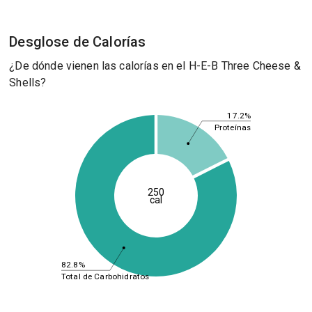
Desglose de Calorías
¿De dónde vienen las calorías en el H-E-B Three Cheese &
Shells?
17.2%
Proteínas
250
cal
82.8%
Total de Carbohidratos