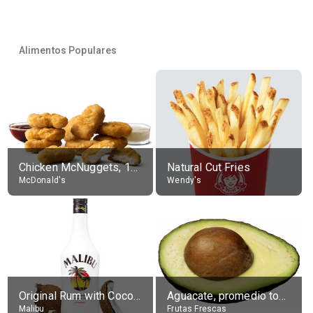
Alimentos Populares
Chicken McNuggets, 10 pieces, without sauce
Natural Cut Fries
McDonald's
Wendy's
Original Rum with Coconut Flavour (21% alc.)
Aguacate, promedio todos variedades, crudo
Malibu
Frutas Frescas