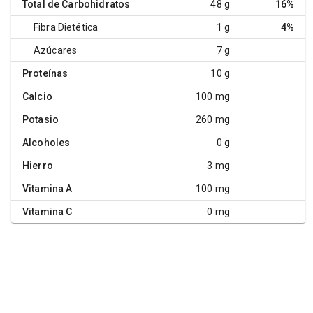
Total de Carbohidratos
48 g
16%
Fibra Dietética
1 g
4%
Azúcares
7 g
Proteínas
10 g
Calcio
100 mg
Potasio
260 mg
Alcoholes
0 g
Hierro
3 mg
Vitamina A
100 mg
Vitamina C
0 mg