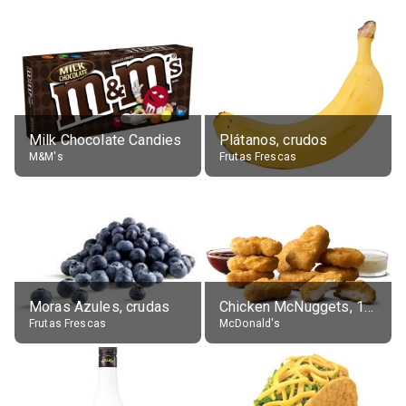
Milk Chocolate Candies
Plátanos, crudos
M&M's
Frutas Frescas
Moras Azules, crudas
Chicken McNuggets, 10 pieces, without sauce
Frutas Frescas
McDonald's