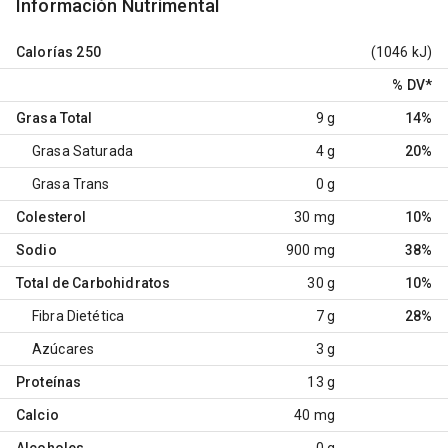
Información Nutrimental
Calorías
250
(1046 kJ)
% DV
*
Grasa Total
9 g
14%
Grasa Saturada
4 g
20%
Grasa Trans
0 g
Colesterol
30 mg
10%
Sodio
900 mg
38%
Total de Carbohidratos
30 g
10%
Fibra Dietética
7 g
28%
Azúcares
3 g
Proteínas
13 g
Calcio
40 mg
Alcoholes
0 g