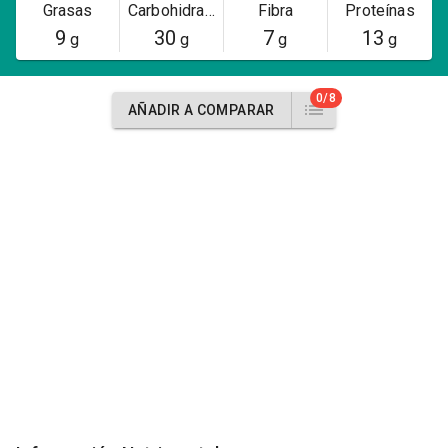
Grasas
Carbohidratos
Fibra
Proteínas
9
30
7
13
g
g
g
g
0/8
AÑADIR A COMPARAR