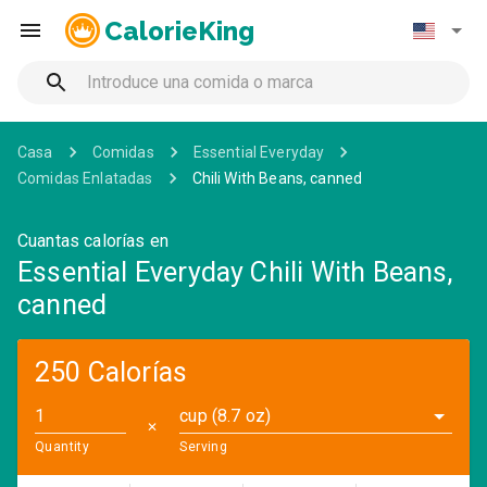
CalorieKing
Casa
Comidas
Essential Everyday
Comidas Enlatadas
Chili With Beans, canned
Cuantas calorías en
Essential Everyday Chili With Beans,
canned
250 Calorías
cup (8.7 oz)
✕
Quantity
Serving