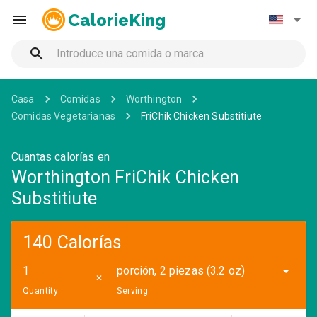
CalorieKing
Casa
Comidas
Worthington
Comidas Vegetarianas
FriChik Chicken Substitiute
Cuantas calorías en
Worthington FriChik Chicken
Substitiute
140 Calorías
porción, 2 piezas (3.2 oz)
✕
Quantity
Serving