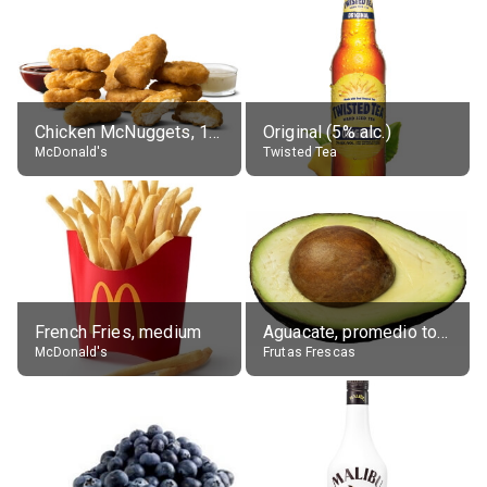
Chicken McNuggets, 10 pieces, without sauce
Original (5% alc.)
McDonald's
Twisted Tea
French Fries, medium
Aguacate, promedio todos variedades, crudo
McDonald's
Frutas Frescas