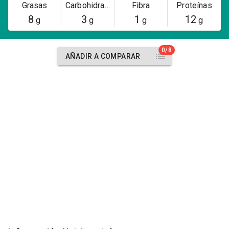
Grasas
Carbohidratos
Fibra
Proteínas
8
3
1
12
g
g
g
g
0/8
AÑADIR A COMPARAR