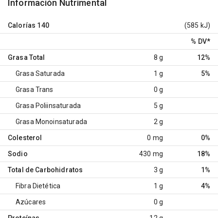
Información Nutrimental
Calorías
140
(585 kJ)
% DV
*
Grasa Total
8 g
12%
Grasa Saturada
1 g
5%
Grasa Trans
0 g
Grasa Poliinsaturada
5 g
Grasa Monoinsaturada
2 g
Colesterol
0 mg
0%
Sodio
430 mg
18%
Total de Carbohidratos
3 g
1%
Fibra Dietética
1 g
4%
Azúcares
0 g
Proteínas
12 g