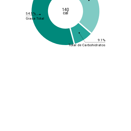
140
cal
54.5%
Grasa Total
9.1%
Total de Carbohidratos