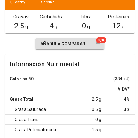
Quantity
Serving
Grasas
Carbohidratos
Fibra
Proteínas
2.5
4
0
12
g
g
g
g
0/8
AÑADIR A COMPARAR
Información Nutrimental
Calorías
80
(334 kJ)
% DV
*
Grasa Total
2.5 g
4%
Grasa Saturada
0.5 g
3%
Grasa Trans
0 g
Grasa Poliinsaturada
1.5 g