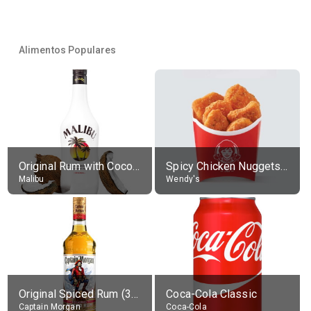
Alimentos Populares
Original Rum with Coconut Flavour (21% alc.)
Spicy Chicken Nuggets, without sauce
Malibu
Wendy's
Original Spiced Rum (35% alc.)
Coca-Cola Classic
Captain Morgan
Coca-Cola