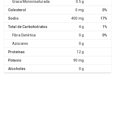
Grasa Monoinsaturada
0.5 g
Colesterol
0 mg
0%
Sodio
400 mg
17%
Total de Carbohidratos
4 g
1%
Fibra Dietética
0 g
0%
Azúcares
0 g
Proteínas
12 g
Potasio
90 mg
Alcoholes
0 g