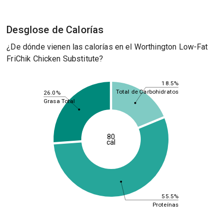
Desglose de Calorías
¿De dónde vienen las calorías en el Worthington Low-Fat
FriChik Chicken Substitute?
18.5%
Total de Carbohidratos
26.0%
Grasa Total
80
cal
55.5%
Proteínas