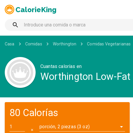
CalorieKing
Casa
Comidas
Worthington
Comidas Vegetarianas
Cuantas calorías en
Worthington Low-Fat 
80 Calorías
porción, 2 piezas (3 oz)
✕