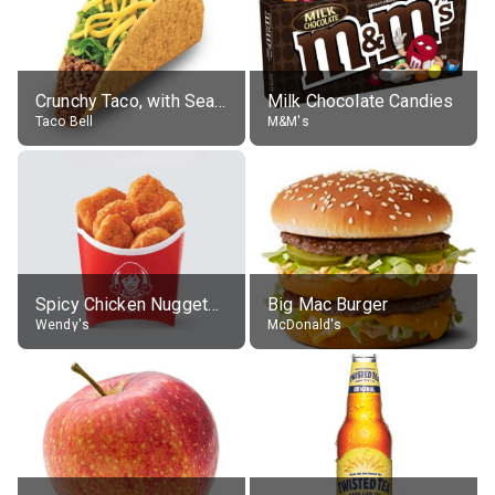
Crunchy Taco, with Seasoned Beef
Milk Chocolate Candies
Taco Bell
M&M's
Spicy Chicken Nuggets, without sauce
Big Mac Burger
Wendy's
McDonald's