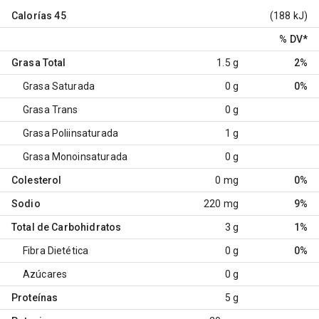
Calorías
45
(188 kJ)
% DV
*
Grasa Total
1.5 g
2%
Grasa Saturada
0 g
0%
Grasa Trans
0 g
Grasa Poliinsaturada
1 g
Grasa Monoinsaturada
0 g
Colesterol
0 mg
0%
Sodio
220 mg
9%
Total de Carbohidratos
3 g
1%
Fibra Dietética
0 g
0%
Azúcares
0 g
Proteínas
5 g