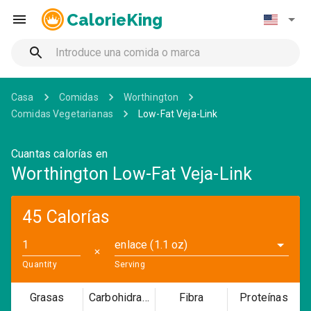
CalorieKing
Casa
Comidas
Worthington
Comidas Vegetarianas
Low-Fat Veja-Link
Cuantas calorías en
Worthington Low-Fat Veja-Link
45 Calorías
enlace (1.1 oz)
✕
Quantity
Serving
Grasas
Carbohidratos
Fibra
Proteínas