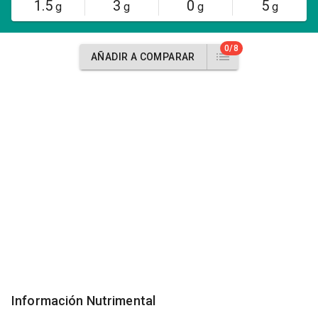
1.5
3
0
5
g
g
g
g
0/8
AÑADIR A COMPARAR
Información Nutrimental