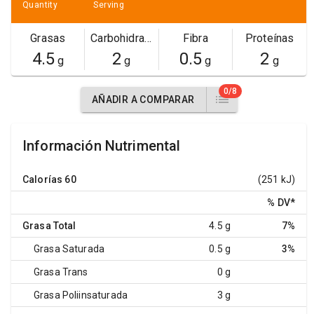
Quantity
Serving
Grasas
Carbohidratos
Fibra
Proteínas
4.5
2
0.5
2
g
g
g
g
0/8
AÑADIR A COMPARAR
Información Nutrimental
Calorías
60
(251 kJ)
% DV
*
Grasa Total
4.5 g
7%
Grasa Saturada
0.5 g
3%
Grasa Trans
0 g
Grasa Poliinsaturada
3 g