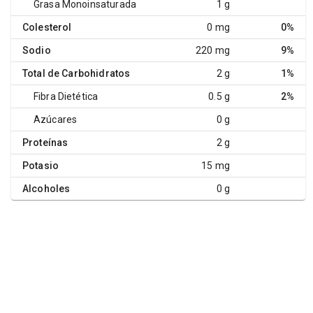
Grasa Monoinsaturada
1 g
Colesterol
0 mg
0%
Sodio
220 mg
9%
Total de Carbohidratos
2 g
1%
Fibra Dietética
0.5 g
2%
Azúcares
0 g
Proteínas
2 g
Potasio
15 mg
Alcoholes
0 g