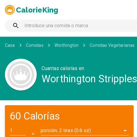
CalorieKing
Casa
Comidas
Worthington
Comidas Vegetarianas
Cuantas calorías en
Worthington Stripple
60 Calorías
porción, 2 tiras (0.6 oz)
✕