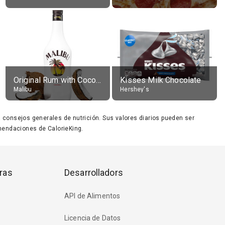
Original Rum with Coconut Flavour (21% alc.)
Kisses Milk Chocolate
Malibu
Hershey's
ara consejos generales de nutrición. Sus valores diarios pueden ser
endaciones de CalorieKing.
ras
Desarrolladors
API de Alimentos
Licencia de Datos