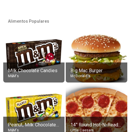
Alimentos Populares
Milk Chocolate Candies
Big Mac Burger
M&M's
McDonald's
Peanut, Milk Chocolate Candies
14" Round Hot-N-Ready Pepperoni Pizza
M&M's
Little Caesars