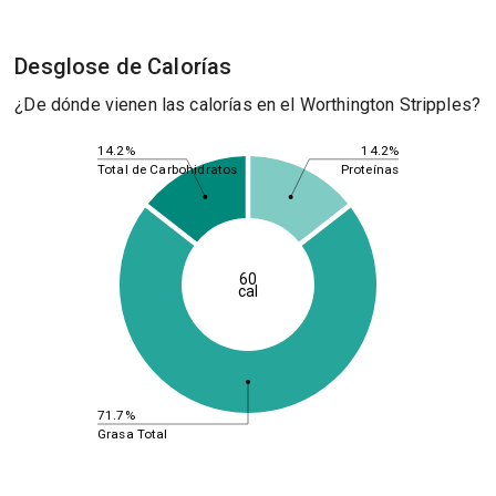
Desglose de Calorías
¿De dónde vienen las calorías en el Worthington Stripples?
14.2%
14.2%
Total de Carbohidratos
Proteínas
60
cal
71.7%
Grasa Total