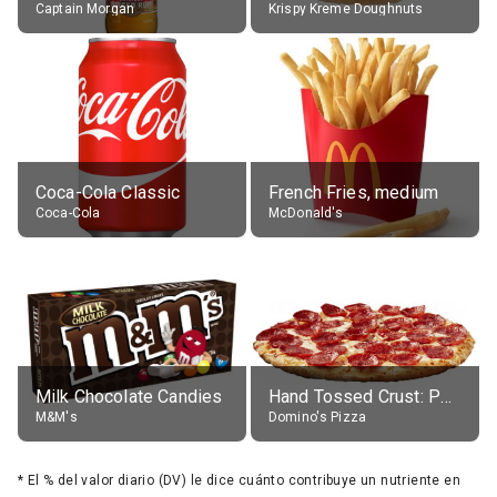
Captain Morgan
Krispy Kreme Doughnuts
Coca-Cola Classic
French Fries, medium
Coca-Cola
McDonald's
Milk Chocolate Candies
Hand Tossed Crust: Pepperoni Pizza (Large 14")
M&M's
Domino's Pizza
*
El % del valor diario (DV) le dice cuánto contribuye un nutriente en