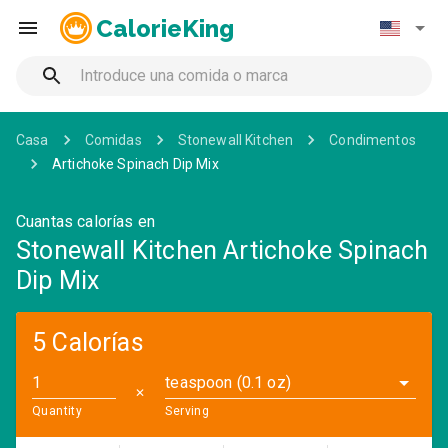
CalorieKing
Casa
Comidas
Stonewall Kitchen
Condimentos
Artichoke Spinach Dip Mix
Cuantas calorías en
Stonewall Kitchen Artichoke Spinach
Dip Mix
5 Calorías
teaspoon (0.1 oz)
✕
Quantity
Serving