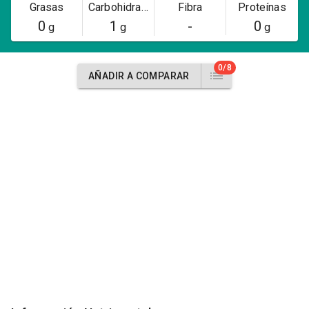
Grasas
Carbohidratos
Fibra
Proteínas
0
1
-
0
g
g
g
0/8
AÑADIR A COMPARAR