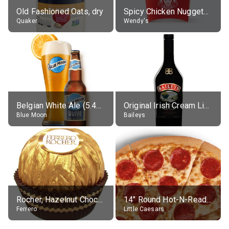
Old Fashioned Oats, dry
Spicy Chicken Nuggets, without sauce
Quaker
Wendy's
Belgian White Ale (5.4% alc.)
Original Irish Cream Liqueur (17% alc.)
Blue Moon
Baileys
Rocher, Hazelnut Chocolate Ball
14" Round Hot-N-Ready Pepperoni Pizza
Ferrero
Little Caesars