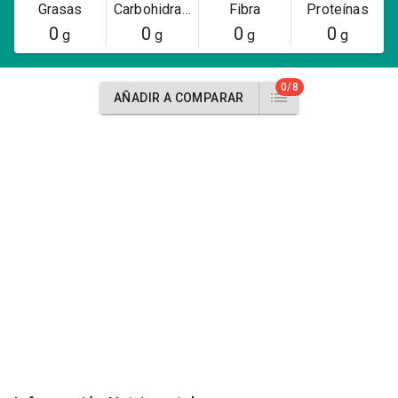
Grasas
Carbohidratos
Fibra
Proteínas
0
0
0
0
g
g
g
g
0/8
AÑADIR A COMPARAR