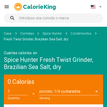
CalorieKing
Casa
Comidas
Spice Hunter
Condimentos
Fresh Twist Grinder, Brazilian Sea Salt, dry
Cuantas calorías en
Spice Hunter Fresh Twist Grinder,
Brazilian Sea Salt, dry
0 Calorías
porción, 1/4 cucharadita
✕
Quantity
Serving