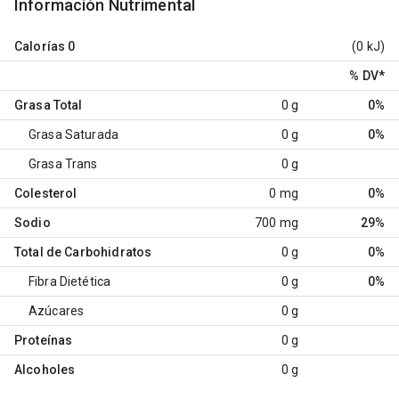
Información Nutrimental
Calorías
0
(0 kJ)
% DV
*
Grasa Total
0 g
0%
Grasa Saturada
0 g
0%
Grasa Trans
0 g
Colesterol
0 mg
0%
Sodio
700 mg
29%
Total de Carbohidratos
0 g
0%
Fibra Dietética
0 g
0%
Azúcares
0 g
Proteínas
0 g
Alcoholes
0 g