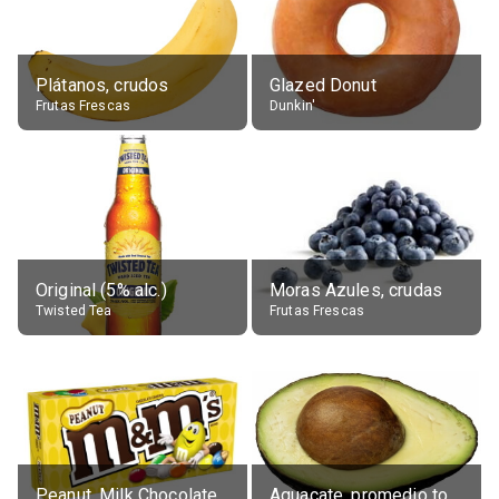
Plátanos, crudos
Glazed Donut
Frutas Frescas
Dunkin'
Original (5% alc.)
Moras Azules, crudas
Twisted Tea
Frutas Frescas
Peanut, Milk Chocolate Candies
Aguacate, promedio todos variedades, crudo