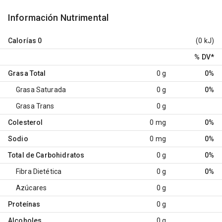
Información Nutrimental
Calorías
0
(0 kJ)
% DV
*
Grasa Total
0 g
0%
Grasa Saturada
0 g
0%
Grasa Trans
0 g
Colesterol
0 mg
0%
Sodio
0 mg
0%
Total de Carbohidratos
0 g
0%
Fibra Dietética
0 g
0%
Azúcares
0 g
Proteínas
0 g
Alcoholes
0 g