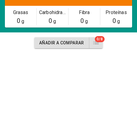
Grasas
Carbohidratos
Fibra
Proteínas
0
0
0
0
g
g
g
g
0/8
AÑADIR A COMPARAR