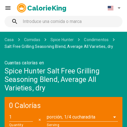
CalorieKing
Casa
Comidas
Spice Hunter
Condimentos
Salt Free Grilling Seasoning Blend, Average All Varieties, dry
Cuantas calorías en
Spice Hunter Salt Free Grilling
Seasoning Blend, Average All
Varieties, dry
0 Calorías
porción, 1/4 cucharadita
✕
Quantity
Serving