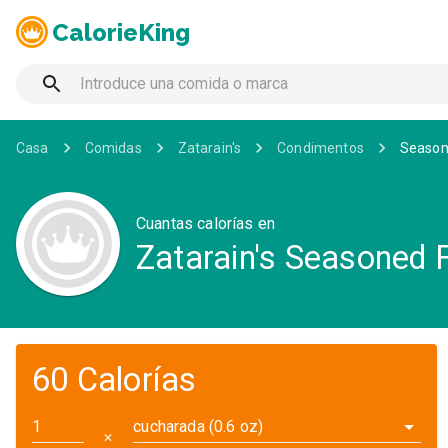
CalorieKing
Casa
Comidas
Zatarain's
Condimentos
Seasone
Cuantas calorías en
Zatarain's Seasoned F
60 Calorías
cucharada (0.6 oz)
✕