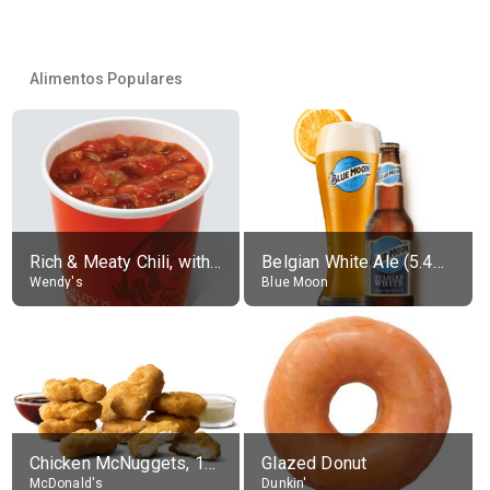
Alimentos Populares
Rich & Meaty Chili, without toppings, large
Belgian White Ale (5.4% alc.)
Wendy's
Blue Moon
Chicken McNuggets, 10 pieces, without sauce
Glazed Donut
McDonald's
Dunkin'