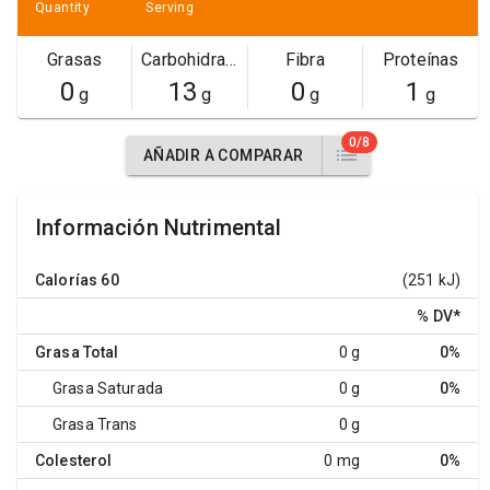
Quantity
Serving
Grasas
Carbohidratos
Fibra
Proteínas
0
13
0
1
g
g
g
g
0/8
AÑADIR A COMPARAR
Información Nutrimental
Calorías
60
(251 kJ)
% DV
*
Grasa Total
0 g
0%
Grasa Saturada
0 g
0%
Grasa Trans
0 g
Colesterol
0 mg
0%