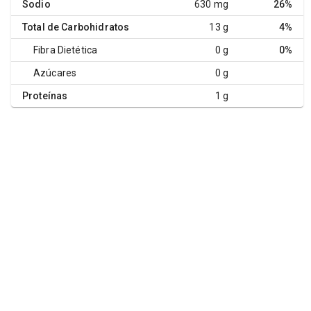
Sodio
630 mg
26%
Total de Carbohidratos
13 g
4%
Fibra Dietética
0 g
0%
Azúcares
0 g
Proteínas
1 g