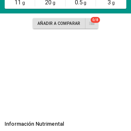
11
20
0.5
3
g
g
g
g
0/8
AÑADIR A COMPARAR
Información Nutrimental