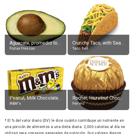
Aguacate, promedio todos variedades, crudo
Crunchy Taco, with Seasoned Beef
Frutas Frescas
Taco Bell
Peanut, Milk Chocolate Candies
Rocher, Hazelnut Chocolate Ball
M&M's
Ferrero
*
El % del valor diario (DV) le dice cuánto contribuye un nutriente en
una porción de alimentos a una dieta diaria. 2,000 calorías al día se
utilizan para consejos generales de nutrición. Sus valores diarios