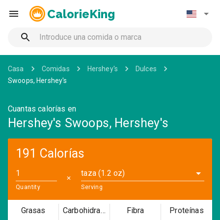
CalorieKing
Casa
Comidas
Hershey's
Dulces
Swoops, Hershey's
Cuantas calorías en
Hershey's Swoops, Hershey's
191 Calorías
taza (1.2 oz)
✕
Quantity
Serving
Grasas
Carbohidratos
Fibra
Proteínas