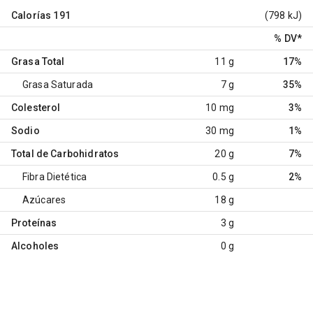
Calorías
191
(798 kJ)
% DV
*
Grasa Total
11 g
17%
Grasa Saturada
7 g
35%
Colesterol
10 mg
3%
Sodio
30 mg
1%
Total de Carbohidratos
20 g
7%
Fibra Dietética
0.5 g
2%
Azúcares
18 g
Proteínas
3 g
Alcoholes
0 g