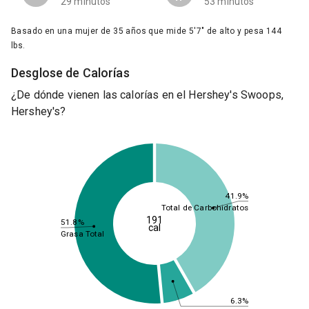
29 minutos
53 minutos
Basado en una mujer de 35 años que mide 5'7" de alto y pesa 144
lbs.
Desglose de Calorías
¿De dónde vienen las calorías en el Hershey's Swoops,
Hershey's?
41.9%
Total de Carbohidratos
191
51.8%
cal
Grasa Total
6.3%